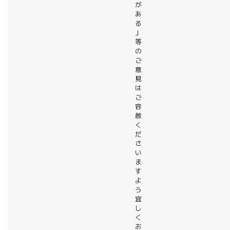
が
あ
る
」
等
の
ご
意
見
は
ご
容
赦
く
だ
さ
い
ま
す
よ
う
宜
し
く
お