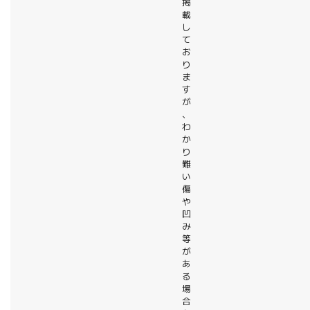
掲
載
し
て
お
り
ま
す
が
、
わ
か
り
難
い
傷
や
凹
み
等
が
あ
る
場
合