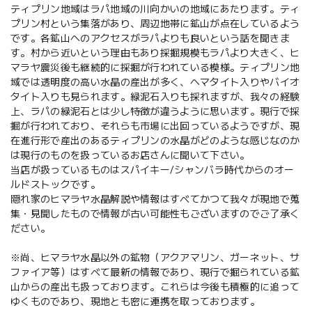
ティプリン地域はラパ地域の川向かいの地域にあたります。ティ
プリン村という集落があり、周辺地帯に鉱山が点在しているよう
です。各鉱山へのアクセスがラパよりも良いという話を聞きま
す。村から近いという理由もあり採掘規模もラパより大きく、ヒ
マラヤ震災後も継続的に採掘が行われている模様。ティプリン地
域では透明度の高い水晶の産出が多く、ヘマタイト入りやバイオ
タイト入りも見られます。緑泥石入りも採れますが、我々の経験
上、ラパの緑泥石とは少し特徴が違うように思います。現行で採
掘が行われており、それらも市場に出回っているようですが、現
在進行形で産出のあるティプリンの水晶がどのような感じなのか
は現行のものを扱っているお店さんに聞いて下さい。
当店が扱っているものはスパイキー/シャンバラ時代からのオー
ルドストックです。
隠れ家のヒマラヤ水晶解説や情報はすべてかつて我々が現地で蒐
集・見聞したもので情報が古い可能性もございますのでご了承く
ださい。
※尚、ヒマラヤ水晶以外の鉱物（アクアマリン、ガーネット、サ
ファイア等）はすべて最新の情報であり、現行で掘られている鉱
山からの産出も扱っております。これらは今後も積極的に追って
ゆくものであり、現地とも密に連携を取っております。