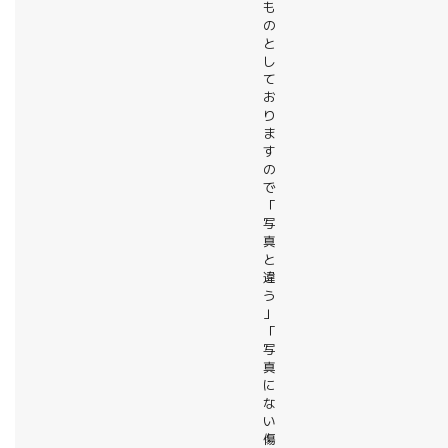
も
の
と
し
て
お
り
ま
す
の
で
「
写
真
と
違
う
」
「
写
真
に
な
い
傷