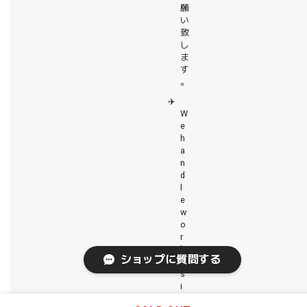
願
い
致
し
ま
す
。
✈️
W
e
h
a
n
d
l
e
w
o
r
l
ショップに質問する
d
s
i
d