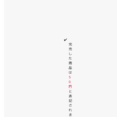
✔️
完
売
し
た
商
品
は
5
0
円
と
表
記
さ
れ
ま