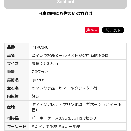
Sold out
日本国内にお住まいの方向け
Save
品番
PTKC040
品名
ヒマラヤ水晶オールドストック原石標本040
サイズ
最長部分3.2cm
重量
7.0グラム
鉱物名
Quartz
宝石名
ヒマラヤ水晶、ヒマラヤクリスタル等
内包物
なし
ダディン地区ティプリン地域（ガネーシュヒマール
産地
産）
付帯品
パーキーケース3.5 x 3.5 x H3.8センチ
キーワード
#ヒマラヤ水晶 #ミラー水晶