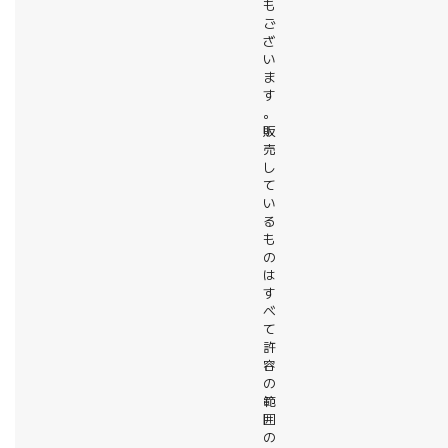
も
ご
ざ
い
ま
す
。
販
売
し
て
い
る
も
の
は
す
べ
て
許
容
の
範
囲
の