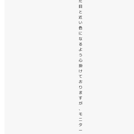
た
目
と
近
い
色
に
な
る
よ
う
心
掛
け
て
お
り
ま
す
が
、
モ
ニ
タ
ー