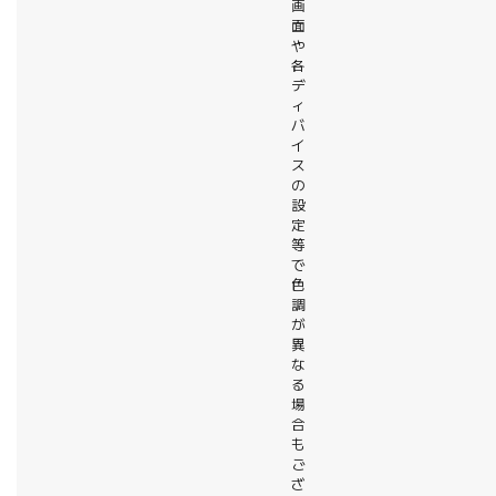
画
面
や
各
デ
ィ
バ
イ
ス
の
設
定
等
で
色
調
が
異
な
る
場
合
も
ご
ざ