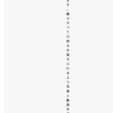
ま
す
。
極
力
す
べ
て
の
部
分
を
見
せ
ら
れ
る
よ
う
写
真
と
動
画
を