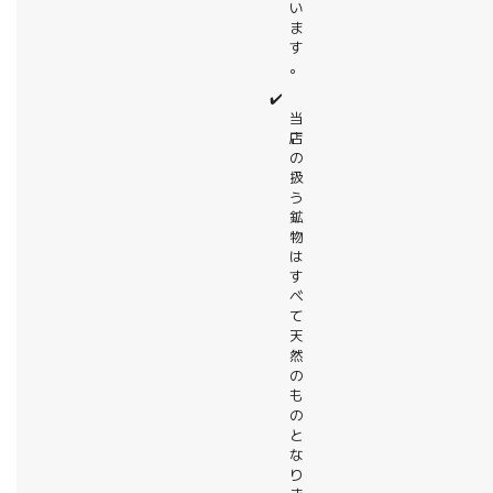
い
ま
す
。
✔️
当
店
の
扱
う
鉱
物
は
す
べ
て
天
然
の
も
の
と
な
り