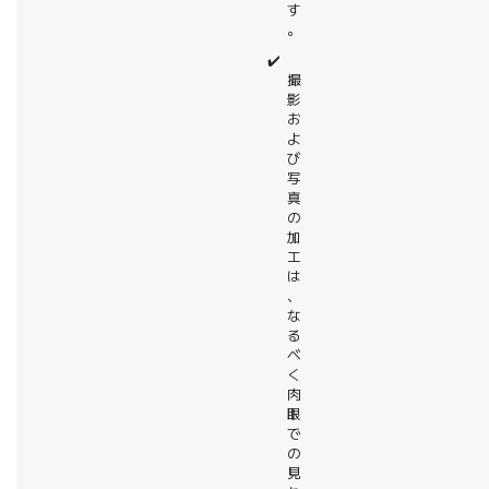
す
。
✔️
撮
影
お
よ
び
写
真
の
加
工
は
、
な
る
べ
く
肉
眼
で
の
見