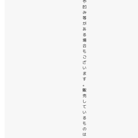
や
凹
み
等
が
あ
る
場
合
も
ご
ざ
い
ま
す
。
販
売
し
て
い
る
も
の
は