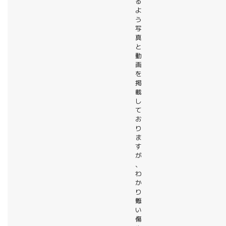
る
よ
う
写
真
と
動
画
を
掲
載
し
て
お
り
ま
す
が
、
わ
か
り
難
い
傷