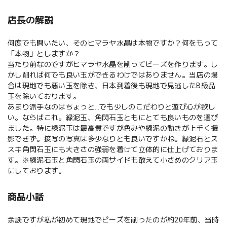
店長の解説
何度でも問いたい、そのヒマラヤ水晶は本物ですか？何をもって
「本物」としますか？
当たり前なのですがヒマラヤ水晶を削ってビーズを作ります。し
かし削れば何でも良い玉ができるわけではありません。当店の場
合は現地でも悪い玉を除き、日本到着後も現地で見逃したB級品
玉を除いております。
あまり派手なのはちょっと…でも少しのこだわりと遊び心が欲し
い。ならばこれ。緑泥玉、角閃石玉ともにとても良いものを選び
ました。特に緑泥玉は最高質ですが色みや緑泥の動きが上手く撮
影できず。接写の写真は多少なりとも良いですかね。緑泥石とス
スキ角閃石玉にも大きさの強弱を着けて立体的に仕上げておりま
す。※緑泥石玉と角閃石玉の両サイドも敢えて小さめのクリア玉
にしております。
商品小話
余談ですが私が初めて現地でビーズを削ったのが約20年前、当時