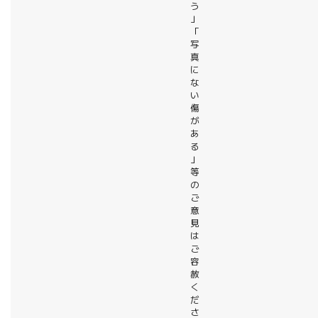
う
」
「
写
真
に
な
い
傷
が
あ
る
」
等
の
ご
意
見
は
ご
容
赦
く
だ
さ