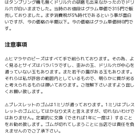
はタンブリング機も無くドリル穴の研磨も出来なかったのでドリ
ル穴が白いままでした。当時のお値段はグラム単価で315円で販
売しておりました。まず消費税が5%時代であるという事が面白
いですが、今の価格の半額以下。今の価格はグラム単価880円で
す。
注意事項
⚠️ヒマラヤのビーズはすべて手で削られております。その為、よ
く見るとサイズはバラバラですし、歪みの玉、ドリル穴が中心を
通っていない玉もあります。また若干の靄がある玉もあります。
それらは私が許容の範囲内としているもので、明らかに質が劣る
と考えられるものは弾いております。ご理解下さいますよう宜し
くお願い致します。
⚠️ブレスレットのゴムは1ミリが通っております。1ミリはブレス
レットのゴムにしてはかなり丈夫と言えますが、切れないわけで
はありません。定期的に交換（できれば1年に一度は）すること
をお勧め致します。ゴムが切れてしまうことに当店では責任を負
えませんのでご了承下さい。