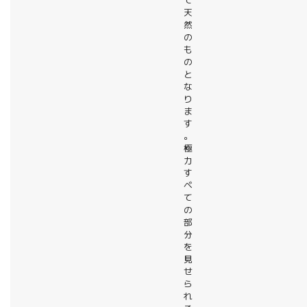
て
天
然
の
も
の
と
な
り
ま
す
。
極
力
す
べ
て
の
部
分
を
見
せ
ら
れ