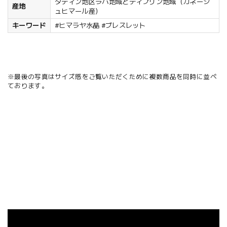
ダディン地区ラパ地域とティプリン地域（ガネーシ
産地
ュヒマール産）
キーワード
#ヒマラヤ水晶 #ブレスレット
※最後の写真はサイズ感をご覧いただくために複数商品を同時に並べ
ております。