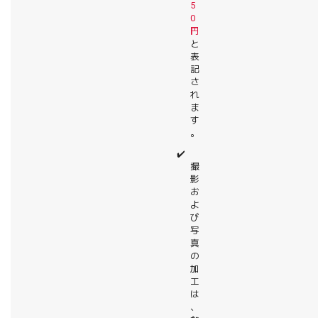
5
0
円
と
表
記
さ
れ
ま
す
。
✔️
撮
影
お
よ
び
写
真
の
加
工
は
、