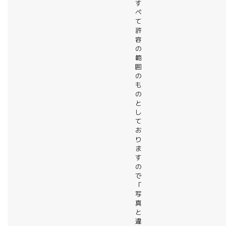
す
べ
て
許
容
の
範
囲
の
も
の
と
し
て
お
り
ま
す
の
で
「
写
真
と
違