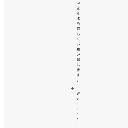
い
ま
す
よ
う
宜
し
く
お
願
い
致
し
ま
す
。
✈️
W
e
h
a
n
d
l