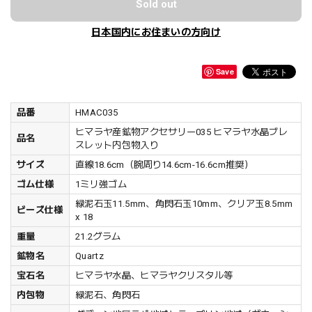
Sold out
日本国内にお住まいの方向け
Save
品番
HMAC035
ヒマラヤ産鉱物アクセサリー035 ヒマラヤ水晶ブレ
品名
スレット内包物入り
サイズ
直線18.6cm（腕周り14.6cm-16.6cm推奨）
ゴム仕様
1ミリ強ゴム
緑泥石玉11.5mm、角閃石玉10mm、クリア玉8.5mm
ビーズ仕様
x 18
重量
21.2グラム
鉱物名
Quartz
宝石名
ヒマラヤ水晶、ヒマラヤクリスタル等
内包物
緑泥石、角閃石