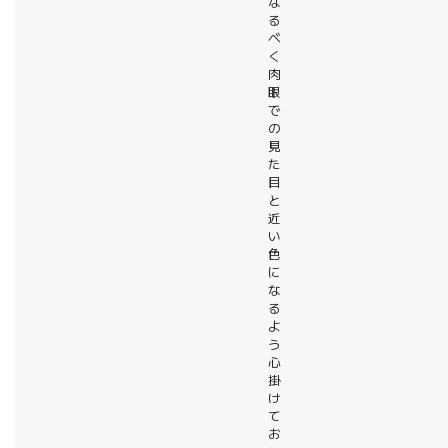
な
る
べ
く
肉
眼
で
の
見
た
目
と
近
い
色
に
な
る
よ
う
心
掛
け
て
お