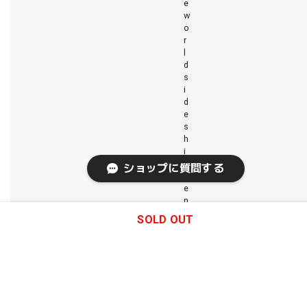
e
w
o
r
l
d
s
i
d
e
s
h
i
p
ショップに質問する
m
e
n
t
SOLD OUT
.
S
h
i
p
p
i