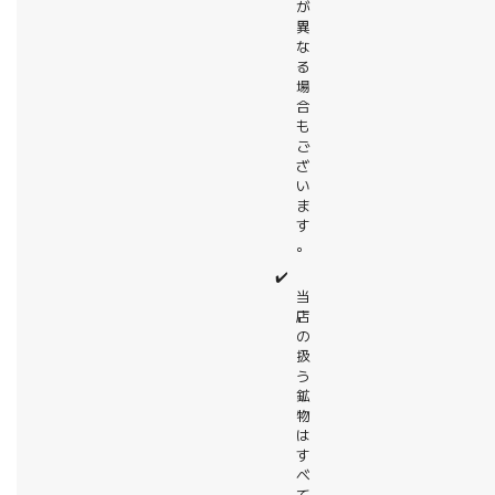
が
異
な
る
場
合
も
ご
ざ
い
ま
す
。
✔️
当
店
の
扱
う
鉱
物
は
す
べ