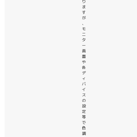
り
ま
す
が
、
モ
ニ
タ
ー
画
面
や
各
デ
ィ
バ
イ
ス
の
設
定
等
で
色
調