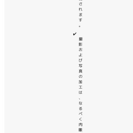
さ
れ
ま
す
。
✔️
撮
影
お
よ
び
写
真
の
加
工
は
、
な
る
べ
く
肉
眼