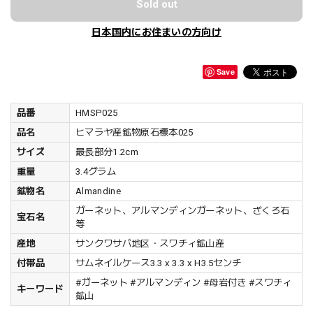
Sold out
日本国内にお住まいの方向け
Save
品番
HMSP025
品名
ヒマラヤ産鉱物原石標本025
サイズ
最長部分1.2cm
重量
3.4グラム
鉱物名
Almandine
ガーネット、アルマンディンガーネット、ざくろ石
宝石名
等
産地
サンクワサバ地区・スワチィ鉱山産
付帯品
サムネイルケース3.3 x 3.3 x H3.5センチ
#ガーネット #アルマンディン #母岩付き #スワチィ
キーワード
鉱山