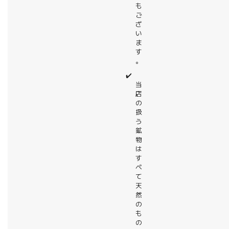
も
ご
ざ
い
ま
す
。
✔️
当
店
の
扱
う
鉱
物
は
す
べ
て
天
然
の
も
の