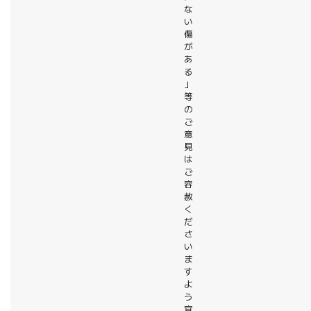
な
い
傷
が
あ
る
」
等
の
ご
意
見
は
ご
容
赦
く
だ
さ
い
ま
す
よ
う
宜