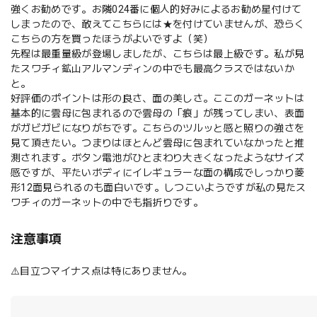
強くお勧めです。お隣024番に個人的好みによるお勧め星付けて
しまったので、敢えてこちらには★を付けていませんが、恐らく
こちらの方を買ったほうがよいですよ（笑）
先程は最重量級が登場しましたが、こちらは最上級です。私が見
たスワチィ鉱山アルマンディンの中でも最高クラスではないか
と。
好評価のポイントは形の良さ、面の美しさ。ここのガーネットは
基本的に雲母に包まれるので雲母の「痕」が残ってしまい、表面
がガビガビになりがちです。こちらのツルッと感と照りの強さを
見て頂きたい。つまりはほとんど雲母に包まれていなかったと推
測されます。ボタン電池がひとまわり大きくなったようなサイズ
感ですが、平たいボディにイレギュラーな面の構成でしっかり菱
形12面見られるのも面白いです。しつこいようですが私の見たス
ワチィのガーネットの中でも指折りです。
注意事項
⚠️目立つマイナス点は特にありません。