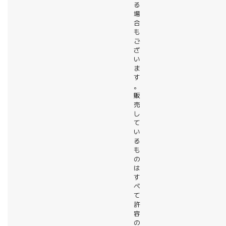
る
場
合
も
ご
ざ
い
ま
す
。
販
売
し
て
い
る
も
の
は
す
べ
て
許
容
の