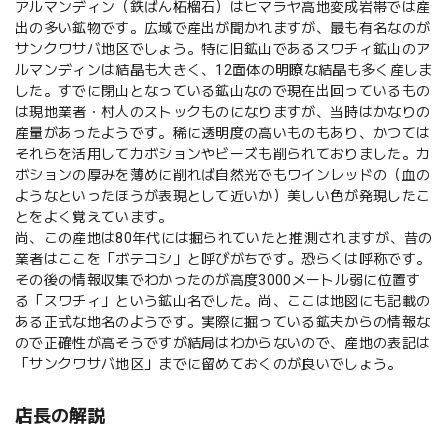
アルマンディン（鉄ばん柘榴石）はヒマラヤ高地変成岩帯では産
出の多い鉱物です。広域で産出が聞かれますが、最も有名なのが
サンクワサバ地区でしょう。特に旧鉱山であるスワチィ鉱山のア
ルマンディンは結晶も大きく、12面体の明瞭な結晶も多く産しま
した。すでに閉山となっている鉱山なので現在出回っているもの
は現地業者・村人のストックものになりますが、当時はかなりの
産量があったようです。稀に透明度の高いものもあり、かつては
それらを活用してカボションやビーズも削られておりました。カ
ボションの厚みを薄めに削れば自然光でもワインレッドの（血の
ようなといったほうが表現として近いか）美しい色が発現したこ
とをよく覚えています。
尚、この産地は80年代には掘られていたと推測されますが、昔の
業者はここを「ボテコシ」と呼びがちです。恐らくは呼称です。
その後の情報収集でわかったのが高度3000メートル弱に位置す
る「スワチィ」という鉱山名でした。尚、ここは地図にも記載の
ある正式な地名のようです。実際に掘っている鉱夫からの情報な
ので正確性が高そうですが結局はわからないので、産地の表記は
「サンクワサバ地区」までに留めておくのが良いでしょう。
店長の解説