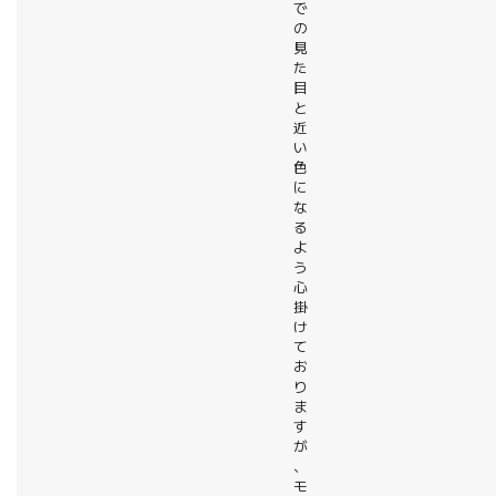
で
の
見
た
目
と
近
い
色
に
な
る
よ
う
心
掛
け
て
お
り
ま
す
が
、
モ