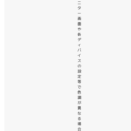
ニ
タ
ー
画
面
や
各
デ
ィ
バ
イ
ス
の
設
定
等
で
色
調
が
異
な
る
場
合