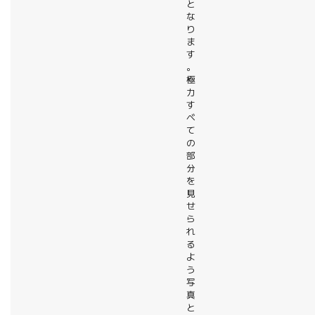
と
な
り
ま
す
。
極
力
す
べ
て
の
部
分
を
見
せ
ら
れ
る
よ
う
写
真
と