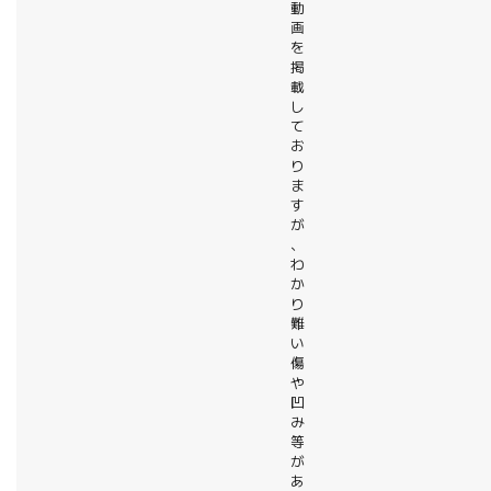
動
画
を
掲
載
し
て
お
り
ま
す
が
、
わ
か
り
難
い
傷
や
凹
み
等
が
あ