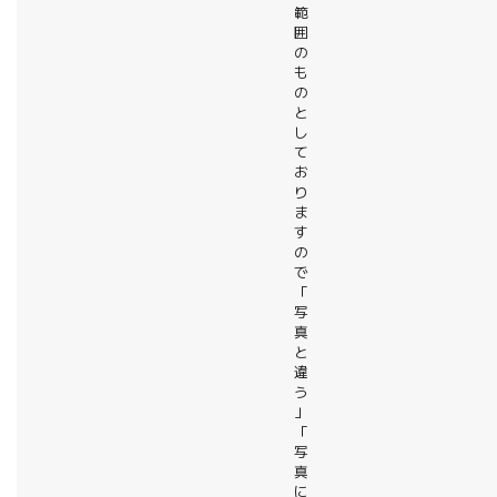
範
囲
の
も
の
と
し
て
お
り
ま
す
の
で
「
写
真
と
違
う
」
「
写
真
に