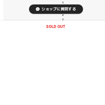
s
i
ショップに質問する
d
e
s
h
SOLD OUT
i
p
m
e
n
t
.
S
h
i
p
p
i
n
g
a
n
d
f