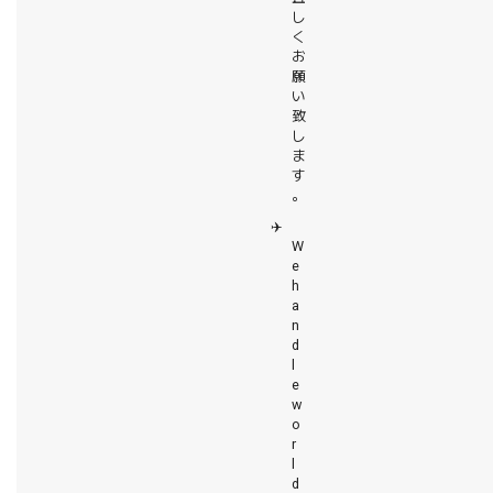
し
く
お
願
い
致
し
ま
す
。
✈️
W
e
h
a
n
d
l
e
w
o
r
l
d