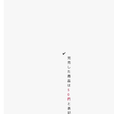
✔️
完
売
し
た
商
品
は
5
0
円
と
表
記