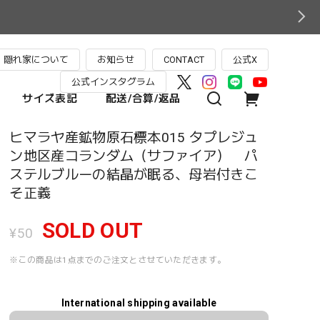
隠れ家について
お知らせ
CONTACT
公式X
公式インスタグラム
サイズ表記
配送/合算/返品
ヒマラヤ産鉱物原石標本015 タプレジュ
ン地区産コランダム（サファイア） パ
ステルブルーの結晶が眠る、母岩付きこ
そ正義
SOLD OUT
¥50
※この商品は1点までのご注文とさせていただきます。
International shipping available