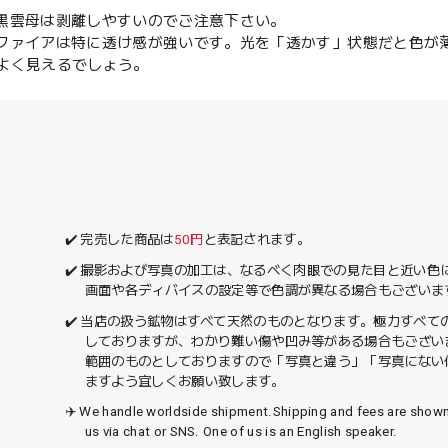
の黒雲母は剥離しやすいのでご注意下さい。
サファイアは特に透け感が強いです。光を「透かす」状態だと色が
よく見えるでしょう。
✔️ 完売した商品は
50円
と表記されます。
✔️ 撮影および写真の加工は、なるべく肉眼での見た目と近い
画面や各ディバイスの設定等で色調が異なる場合もございま
✔️ 当店の扱う鉱物はすべて天然のものとなります。極力すべ
しておりますが、わかり難い傷や凹み等がある場合もござい
範囲のものとしておりますので「写真と違う」「写真にない
ますよう宜しくお願い致します。
✈️ We handle worldside shipment.Shipping and fees are show
us via chat or SNS. One of us is an English speaker.