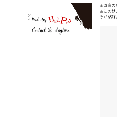
⚠️母岩
⚠️この
うが格好