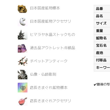
日本国産鉱物標本
品番
品名
日本国産鉱物アクセサリ
サイズ
重量
ヒマラヤ水晶ストックもの
鉱物名
宝石名
過去品アウトレット/B級品
産地
付帯品
チベットアンティーク
キーワ
仏像・仏師彫刻
✔️最後の
店長きまぐれ鉱物標本
店長きまぐれアクセサリ