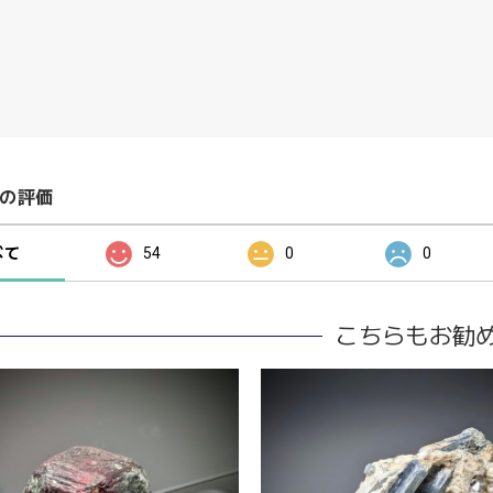
の評価
べて
54
0
0
こちらもお勧