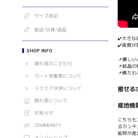
サイズ表記
配送/合算/返品
✔️大き
✔️画質
SHOP INFO
📌優し
隠れ家のこだわり
📌結晶
📌横た
カート争奪戦について
推せる
スクエア決済について
隠れ家について
産地情
お知らせ
こちらも
COMMUNITY
るカンチ
鉱物が産
メンバーシップ