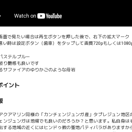
な画面で見たい場合は再生ボタンを押した後で、右下の拡大マーク
が悪い時は設定ボタン（歯車）をタップして画質720pもしくは108
いパステルブルー
の照り艶感も良いです
わるサファイアのゆりかごのような母岩
ポイント
報
アクアマリン同様の「カンチェンジュンガ産」タプレジュン地区
ェンジュンガは地場でも良いのだろうか？と思います。私自身は
出する地域の近くにはヒンドゥ教の聖地パティバラがありますか