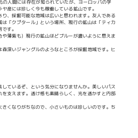
元の人間には存在が知られていたが、ヨーロッパの学
ラヤ産には珍しく今も稼働している鉱山です。
あり、採掘可能な地域は広いと思われます。友人である
域は「クプタール」という場所、現行の鉱山は「ティカ
明です。
色や薄紫も）現行の鉱山ほどブルーが濃いように思えま
は森深いジャングルのようなところが採掘地域です。ヒ
集しているぞ、という気分になりませんか。美しいパス
れを支えます。透け感も素晴らしく、光を透かすと内部
大きくなりがちなので、小さいものは珍しいのです。ち