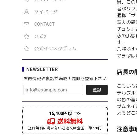
尚、この
者がサフ
マイページ
通称「サ
鉱夫の話
CONTACT
チュリ」
私の肌感
公式X
す。
公式インスタグラム
余談です
マラヤは
NEWSLETTER
店長の
お得情報や裏話が満載！是非ご登録下さい
こういう
登録
テルブル
の色の濃
サムネイ
ょうどこ
15,400円以上で
送料無料
注意事
送料無料に満たないご注文は全国一律770円