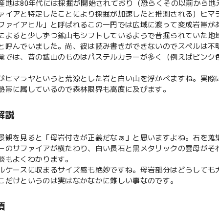
産地は80年代には採掘が開始されており（恐らくその以前から地
ァイアと特定したことにより採掘が加速したと推測される）ヒマ
ファイアヒル」と呼ばれるこの一円では広域に渡って変成岩帯が
によると少しずつ鉱山もシフトしているようで昔掘られていた地
と呼んでいました。尚、彼は読み書きができないのでスペルは不
覚では、昔の鉱山のものはパステルカラーが多く（例えばピンク
がヒマラヤというと荒涼とした岩と白い山を浮かべますね。実際
熱帯に属しているので森林限界も高度に及びます。
解説
景観を見ると「母岩付きが正義だなぁ」と思いますよね。石を蒐
ーのサファイアが横たわり、白い長石と黒メタリックの雲母がそ
淡もよくわかります。
ルケースに収まるサイズ感も絶妙ですね。母岩部分はどうしても
こだけというのは実はなかなかに難しい事なのです。
項