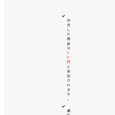
✔️
完
売
し
た
商
品
は
5
0
円
と
表
記
さ
れ
ま
す
。
✔️
撮