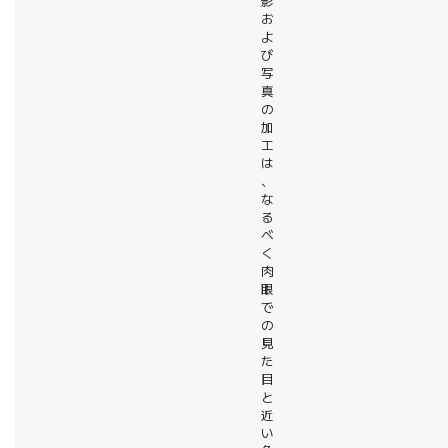
影
お
よ
び
写
真
の
加
工
は
、
な
る
べ
く
肉
眼
で
の
見
た
目
と
近
い