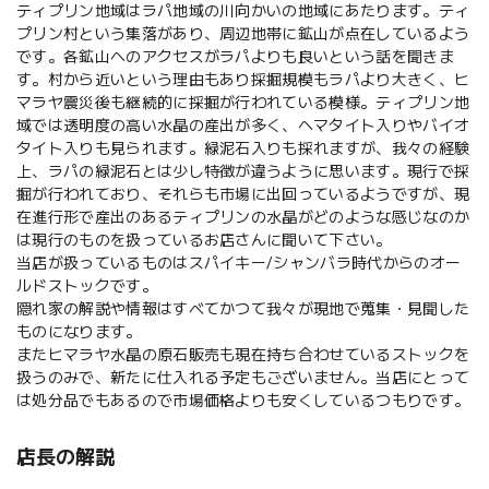
ティプリン地域はラパ地域の川向かいの地域にあたります。ティ
プリン村という集落があり、周辺地帯に鉱山が点在しているよう
です。各鉱山へのアクセスがラパよりも良いという話を聞きま
す。村から近いという理由もあり採掘規模もラパより大きく、ヒ
マラヤ震災後も継続的に採掘が行われている模様。ティプリン地
域では透明度の高い水晶の産出が多く、ヘマタイト入りやバイオ
タイト入りも見られます。緑泥石入りも採れますが、我々の経験
上、ラパの緑泥石とは少し特徴が違うように思います。現行で採
掘が行われており、それらも市場に出回っているようですが、現
在進行形で産出のあるティプリンの水晶がどのような感じなのか
は現行のものを扱っているお店さんに聞いて下さい。
当店が扱っているものはスパイキー/シャンバラ時代からのオー
ルドストックです。
隠れ家の解説や情報はすべてかつて我々が現地で蒐集・見聞した
ものになります。
またヒマラヤ水晶の原石販売も現在持ち合わせているストックを
扱うのみで、新たに仕入れる予定もございません。当店にとって
は処分品でもあるので市場価格よりも安くしているつもりです。
店長の解説