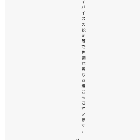
ィ
バ
イ
ス
の
設
定
等
で
色
調
が
異
な
る
場
合
も
ご
ざ
い
ま
す
。
✔️