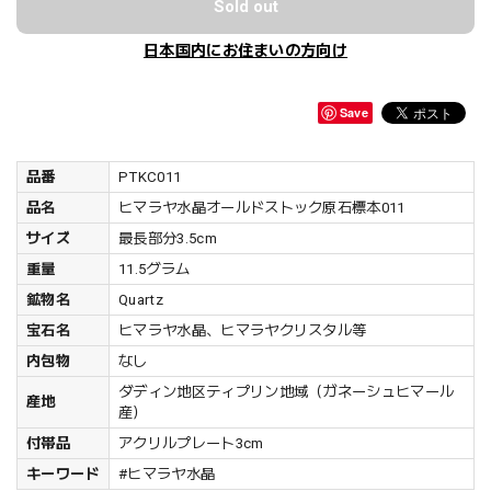
Sold out
日本国内にお住まいの方向け
Save
品番
PTKC011
品名
ヒマラヤ水晶オールドストック原石標本011
サイズ
最長部分3.5cm
重量
11.5グラム
鉱物名
Quartz
宝石名
ヒマラヤ水晶、ヒマラヤクリスタル等
内包物
なし
ダディン地区ティプリン地域（ガネーシュヒマール
産地
産）
付帯品
アクリルプレート3cm
キーワード
#ヒマラヤ水晶