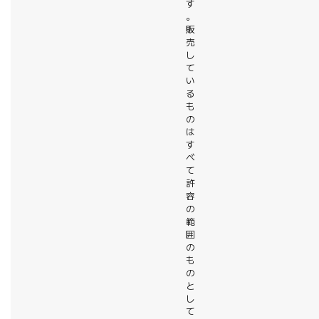
す
。
販
売
し
て
い
る
も
の
は
す
べ
て
許
容
の
範
囲
の
も
の
と
し
て