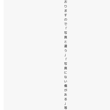
お
り
ま
す
の
で
「
写
真
と
違
う
」
「
写
真
に
な
い
傷
が
あ
る
」
等