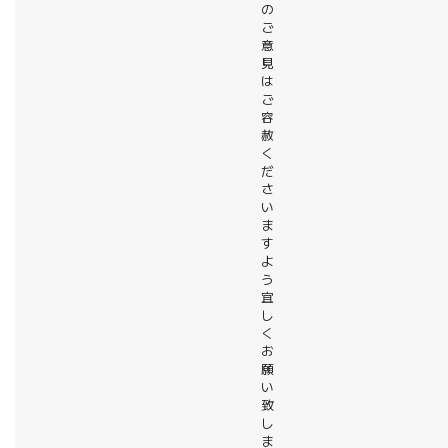
の
ご
意
見
は
ご
容
赦
く
だ
さ
い
ま
す
よ
う
宜
し
く
お
願
い
致
し
ま