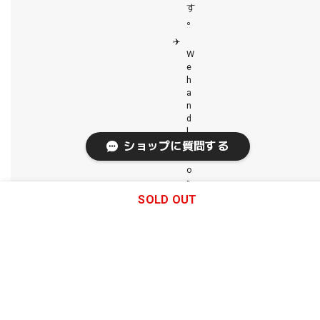
す
。
✈️
W
e
h
a
n
d
l
e
ショップに質問する
w
o
r
l
SOLD OUT
d
s
i
d
e
s
h
i
p