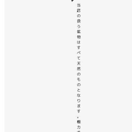
当
店
の
扱
う
鉱
物
は
す
べ
て
天
然
の
も
の
と
な
り
ま
す
。
極
力