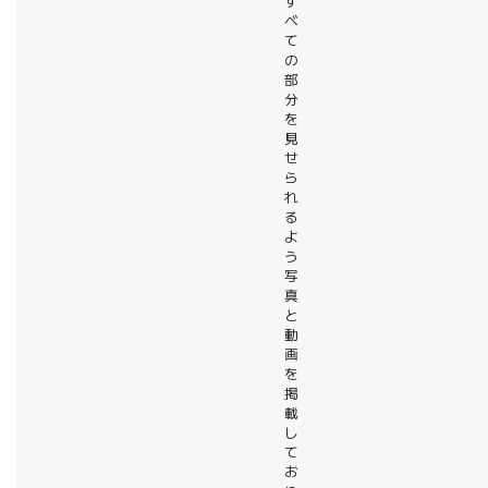
す
べ
て
の
部
分
を
見
せ
ら
れ
る
よ
う
写
真
と
動
画
を
掲
載
し
て
お