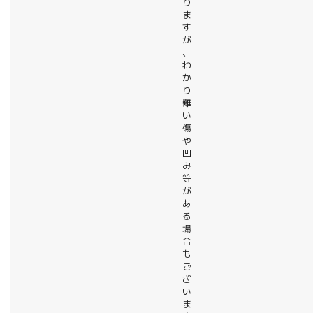
り
ま
す
が
、
わ
か
り
難
い
傷
や
凹
み
等
が
あ
る
場
合
も
ご
ざ
い
ま