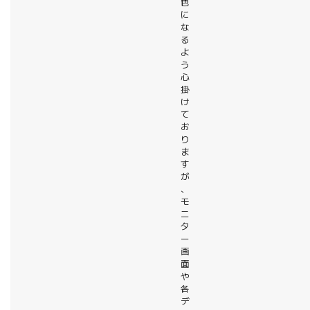
色
に
な
る
よ
う
心
掛
け
て
お
り
ま
す
が
、
モ
ニ
タ
ー
画
面
や
各
デ