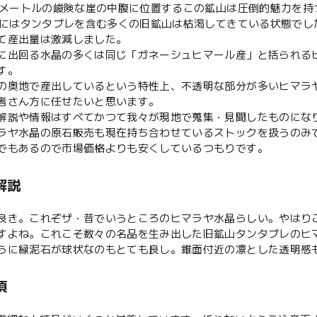
00メートルの峻険な崖の中腹に位置するこの鉱山は圧倒的魅力を
年代にはタンタブレを含む多くの旧鉱山は枯渇してきている状態でし
て産出量は激減しました。
に出回る水晶の多くは同じ「ガネーシュヒマール産」と括られる
す。
の奥地で産出しているという特性上、不透明な部分が多いヒマラ
者さん方に任せたいと思います。
解説や情報はすべてかつて我々が現地で蒐集・見聞したものにな
ラヤ水晶の原石販売も現在持ち合わせているストックを扱うのみ
でもあるので市場価格よりも安くしているつもりです。
解説
良き。これぞザ・昔でいうところのヒマラヤ水晶らしい。やはり
すよね。これこそ数々の名品を生み出した旧鉱山タンタブレのヒ
うに緑泥石が球状なのもとても良し。錐面付近の凛とした透明感
項