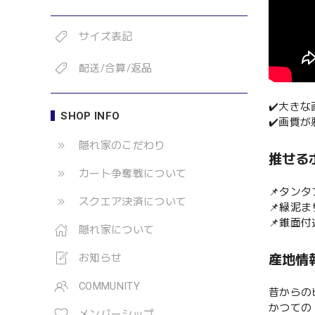
サイズ表記
配送/合算/返品
✔️大き
SHOP INFO
✔️画質
隠れ家のこだわり
推せる
カート争奪戦について
📌タン
スクエア決済について
📌緑泥
📌錐面
隠れ家について
お知らせ
産地情
COMMUNITY
昔からの
かつての
メンバーシップ