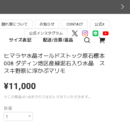
隠れ家について
お知らせ
CONTACT
公式X
公式インスタグラム
サイズ表記
配送/合算/返品
ヒマラヤ水晶オールドストック原石標本
008 ダディン地区産緑泥石入り水晶 ス
スキ野原に浮かぶマリモ
¥11,000
※この商品は1点までのご注文とさせていただきます。
数量