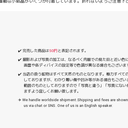
に繊細な小結晶がいくつか付着しています。折れないようご注意下
✔️ 完売した商品は
50円
と表記されます。
✔️ 撮影および写真の加工は、なるべく肉眼での見た目と近い色
画面や各ディバイスの設定等で色調が異なる場合もございま
✔️ 当店の扱う鉱物はすべて天然のものとなります。極力すべて
しておりますが、わかり難い傷や凹み等がある場合もござい
範囲のものとしておりますので「写真と違う」「写真にない
ますよう宜しくお願い致します。
✈️ We handle worldside shipment.Shipping and fees are show
us via chat or SNS. One of us is an English speaker.