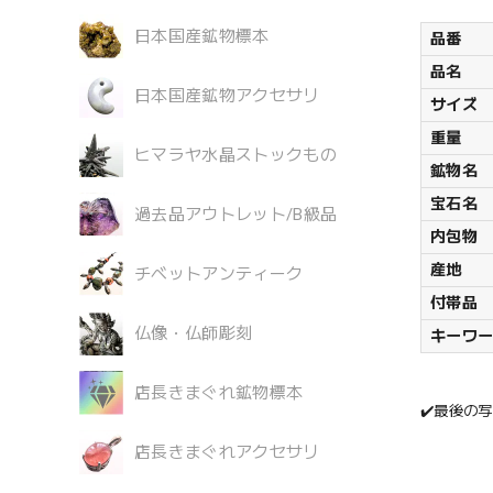
日本国産鉱物標本
品番
品名
日本国産鉱物アクセサリ
サイズ
重量
ヒマラヤ水晶ストックもの
鉱物名
宝石名
過去品アウトレット/B級品
内包物
産地
チベットアンティーク
付帯品
仏像・仏師彫刻
キーワ
店長きまぐれ鉱物標本
✔️最後の
店長きまぐれアクセサリ