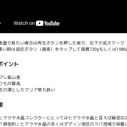
な画面で見たい場合は再生ボタンを押した後で、右下の拡大マーク
が悪い時は設定ボタン（歯車）をタップして画質720pもしくは108
ポイント
タブレ鉱山産
まりもが最高
付近の凛としたクリア感も良い
報
ヒマラヤ水晶コレクターにとってはヒマラヤ水晶と言えば緑泥石
「典型的」ヒマラヤ水晶の多くはダディン地区のラパ地域で採掘