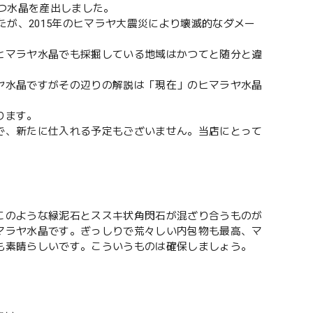
持つ水晶を産出しました。
たが、2015年のヒマラヤ大震災により壊滅的なダメー
ヒマラヤ水晶でも採掘している地域はかつてと随分と違
ヤ水晶ですがその辺りの解説は「現在」のヒマラヤ水晶
ります。
で、新たに仕入れる予定もございません。当店にとって
このような緑泥石とススキ状角閃石が混ざり合うものが
マラヤ水晶です。ぎっしりで荒々しい内包物も最高、マ
も素晴らしいです。こういうものは確保しましょう。