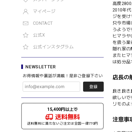
高度28
2010
マイページ
ジを受け
只今市場
CONTACT
うようで
公式X
ヒマラヤ
を扱う業
公式インスタグラム
隠れ家の
またヒマ
は処分品
NEWSLETTER
お得情報や裏話が満載！是非ご登録下さい
店長の
登録
良き良き
欲しいで
リモのよ
15,400円以上で
送料無料
注意事
送料無料に満たないご注文は全国一律770円