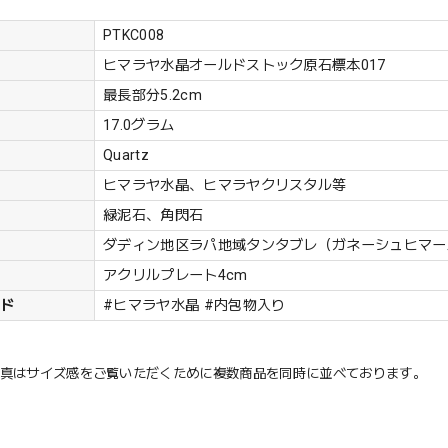
PTKC008
ヒマラヤ水晶オールドストック原石標本017
最長部分5.2cm
17.0グラム
Quartz
ヒマラヤ水晶、ヒマラヤクリスタル等
緑泥石、角閃石
ダディン地区ラパ地域タンタブレ（ガネーシュヒマー
アクリルプレート4cm
ード
#ヒマラヤ水晶 #内包物入り
写真はサイズ感をご覧いただくために複数商品を同時に並べております。