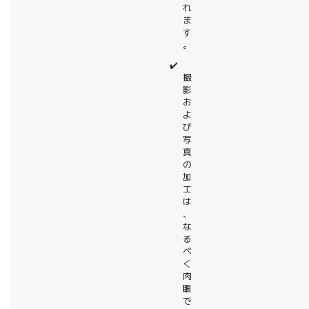
れ
ま
す
。
✔️
撮
影
お
よ
び
写
真
の
加
工
は
、
な
る
べ
く
肉
眼
で