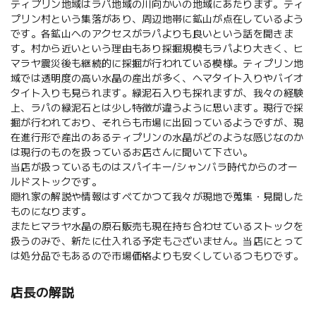
ティプリン地域はラパ地域の川向かいの地域にあたります。ティ
プリン村という集落があり、周辺地帯に鉱山が点在しているよう
です。各鉱山へのアクセスがラパよりも良いという話を聞きま
す。村から近いという理由もあり採掘規模もラパより大きく、ヒ
マラヤ震災後も継続的に採掘が行われている模様。ティプリン地
域では透明度の高い水晶の産出が多く、ヘマタイト入りやバイオ
タイト入りも見られます。緑泥石入りも採れますが、我々の経験
上、ラパの緑泥石とは少し特徴が違うように思います。現行で採
掘が行われており、それらも市場に出回っているようですが、現
在進行形で産出のあるティプリンの水晶がどのような感じなのか
は現行のものを扱っているお店さんに聞いて下さい。
当店が扱っているものはスパイキー/シャンバラ時代からのオー
ルドストックです。
隠れ家の解説や情報はすべてかつて我々が現地で蒐集・見聞した
ものになります。
またヒマラヤ水晶の原石販売も現在持ち合わせているストックを
扱うのみで、新たに仕入れる予定もございません。当店にとって
は処分品でもあるので市場価格よりも安くしているつもりです。
店長の解説