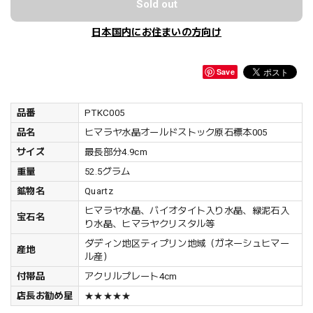
Sold out
日本国内にお住まいの方向け
Save
品番
PTKC005
品名
ヒマラヤ水晶オールドストック原石標本005
サイズ
最長部分4.9cm
重量
52.5グラム
鉱物名
Quartz
ヒマラヤ水晶、バイオタイト入り水晶、緑泥石入
宝石名
り水晶、ヒマラヤクリスタル等
ダディン地区ティプリン地域（ガネーシュヒマー
産地
ル産）
付帯品
アクリルプレート4cm
店長お勧め星
★★★★★