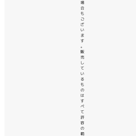
場
合
も
ご
ざ
い
ま
す
。
販
売
し
て
い
る
も
の
は
す
べ
て
許
容
の
範