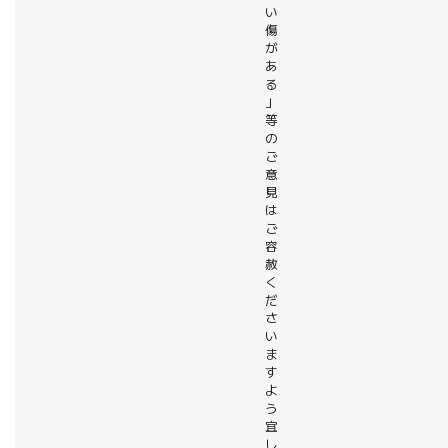
い
傷
が
あ
る
」
等
の
ご
意
見
は
ご
容
赦
く
だ
さ
い
ま
す
よ
う
宜
し