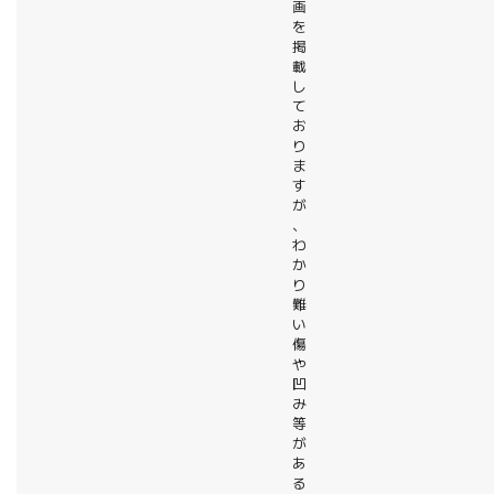
画
を
掲
載
し
て
お
り
ま
す
が
、
わ
か
り
難
い
傷
や
凹
み
等
が
あ
る