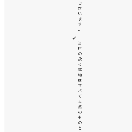
ご
ざ
い
ま
す
。
✔️
当
店
の
扱
う
鉱
物
は
す
べ
て
天
然
の
も
の
と