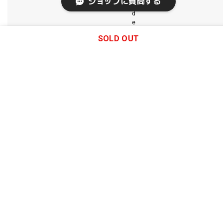
ショップに質問する
i
d
e
s
SOLD OUT
h
i
p
m
e
n
t
.
S
h
i
p
p
i
n
g
a
n
d
f
e