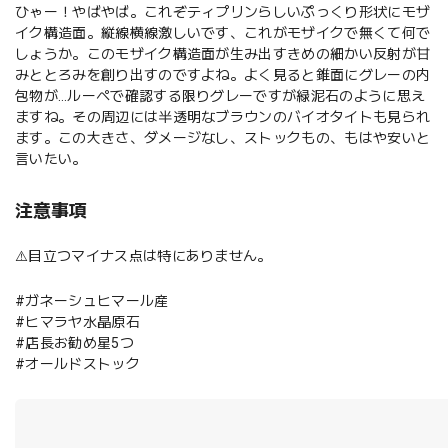
ひゃー！やばやば。これぞティプリンらしいぷっくり形状にモザ
イク構造面。縦線横線激しいです、これがモザイクで無くて何で
しょうか。このモザイク構造面が生み出すきめの細かい反射が甘
みととろみを創り出すのですよね。よく見ると錐面にグレーの内
包物が…ルーペで確認する限りグレーですが緑泥石のように思え
ますね。その周辺には半透明なブラウンのバイオタイトも見られ
ます。この大きさ、ダメージなし、ストックもの、もはや安いと
言いたい。
注意事項
⚠️目立つマイナス点は特にありません。
#ガネーシュヒマール産
#ヒマラヤ水晶原石
#店長お勧め星5つ
#オールドストック