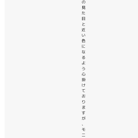
の
見
た
目
と
近
い
色
に
な
る
よ
う
心
掛
け
て
お
り
ま
す
が
、
モ
ニ