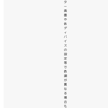
タ
ー
画
面
や
各
デ
ィ
バ
イ
ス
の
設
定
等
で
色
調
が
異
な
る
場
合
も