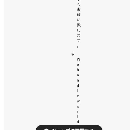
く
お
願
い
致
し
ま
す
。
✈️
W
e
h
a
n
d
l
e
w
o
r
l
d
s