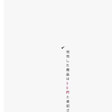
✔️
完
売
し
た
商
品
は
5
0
円
と
表
記
さ