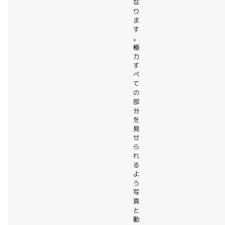
な
り
ま
す
。
極
力
す
べ
て
の
部
分
を
見
せ
ら
れ
る
よ
う
写
真
と
動