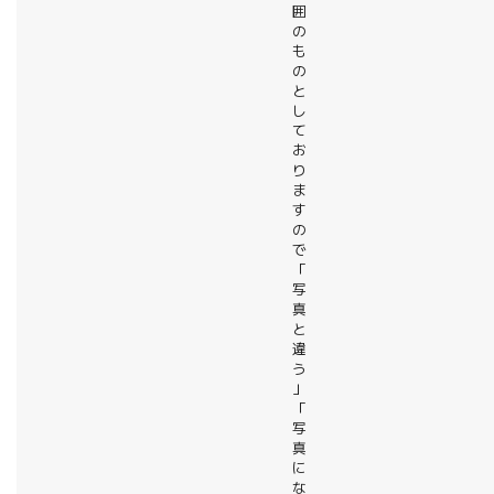
囲
の
も
の
と
し
て
お
り
ま
す
の
で
「
写
真
と
違
う
」
「
写
真
に
な