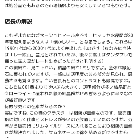
は処分品でもあるので市場価格よりも安くしているつもりです。
店長の解説
これぞまさになガネーシュヒマール産です。ヒマラヤ水晶歴が20
年を越えるような人は「懐かしいー」となるでしょう。これらは
1990年代から2000年代によく産出したものです（ちなみに当時
は「レー鉱山」産地とされていたが、後々に鉱山はタンタブレで
掘った鉱夫達がレー村出身だっただけと判明する）
この繊細さ、見て下さい。結晶の細さ1ミリですよ。全体が緑泥
石に覆われていますが、一部には透明度のある部分が見られ、感
動さえも覚えます。白い曹長石とのコントラストも最高ですね。
こちらは001番よりもずいぶん大きく、透明部分が多い結晶群と
クローライトに覆われた緑の結晶群がせめぎあうように半々なの
が格好良いです。
何故今更この在庫があるのか？
実はですね…この種のクラスターは梱包が面倒なのです。販売価
格に対して仕事とストレスが多いので放置していたのですが、近
年から販売時にサムネイルケースに入れることにより梱包の面倒
さが解決されました。サムネケースに綿を詰めるだけですから