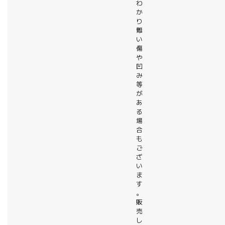
わ
か
り
難
い
傷
や
凹
み
等
が
あ
る
場
合
も
ご
ざ
い
ま
す
。
販
売
し