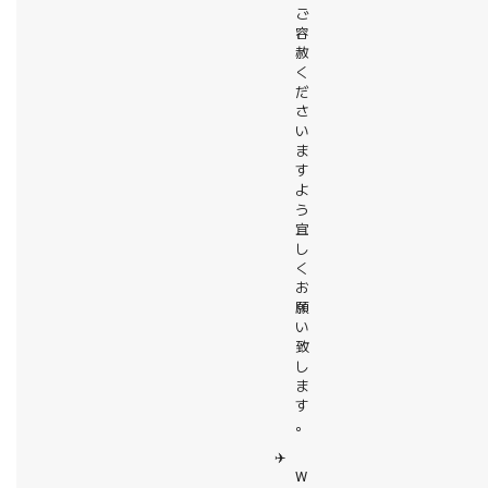
ご
容
赦
く
だ
さ
い
ま
す
よ
う
宜
し
く
お
願
い
致
し
ま
す
。
✈️
W