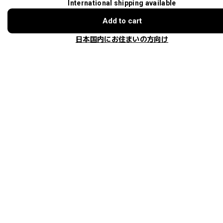
International shipping available
S
ショップに質問する
h
Add to cart
i
p
日本国内にお住まいの方向け
p
i
n
g
a
n
d
f
e
e
s
a
r
e
s
h
o
w
n
a
t