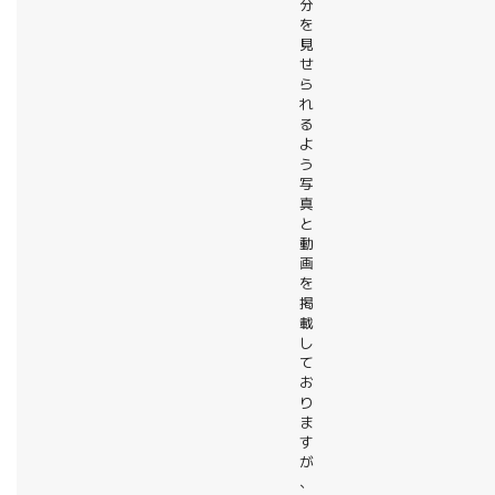
分
を
見
せ
ら
れ
る
よ
う
写
真
と
動
画
を
掲
載
し
て
お
り
ま
す
が
、