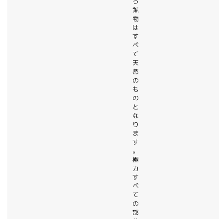
う
鉱
物
は
す
べ
て
天
然
の
も
の
と
な
り
ま
す
。
極
力
す
べ
て
の
部