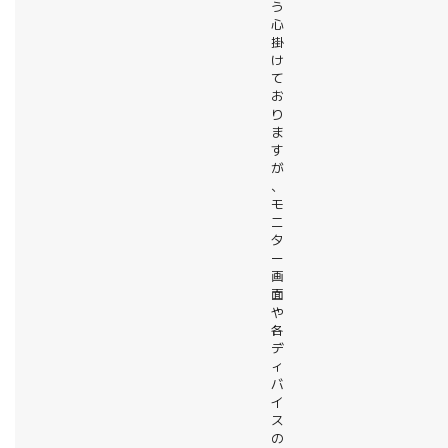
う
心
掛
け
て
お
り
ま
す
が
、
モ
ニ
タ
ー
画
面
や
各
デ
ィ
バ
イ
ス
の