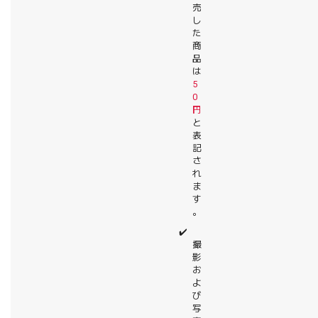
売
し
た
商
品
は
5
0
円
と
表
記
さ
れ
ま
す
。
✔️
撮
影
お
よ
び
写