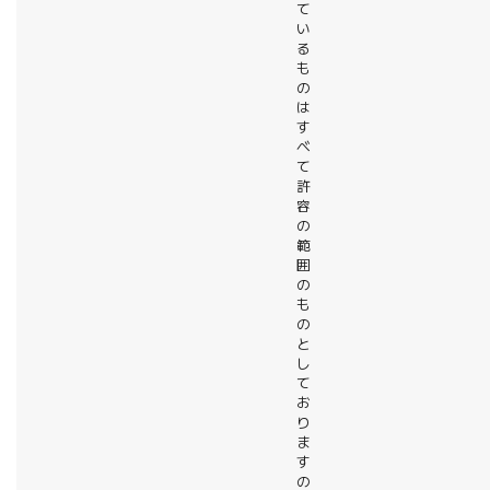
て
い
る
も
の
は
す
べ
て
許
容
の
範
囲
の
も
の
と
し
て
お
り
ま
す
の