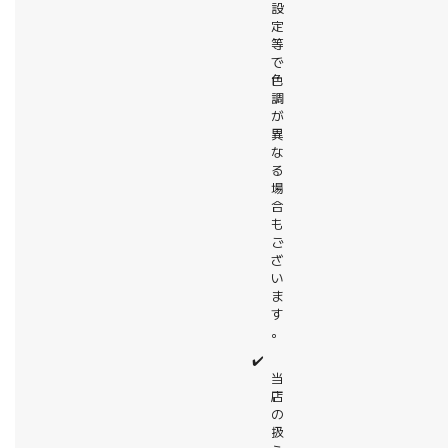
設
定
等
で
色
調
が
異
な
る
場
合
も
ご
ざ
い
ま
す
。
✔️
当
店
の
扱