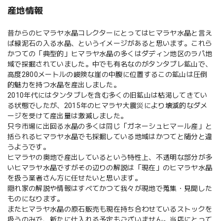
産地情報
昔からのヒマラヤ水晶コレクターにとってはヒマラヤ水晶と言え
ば緑泥石の入る水晶、というイメージがあると思います。これら
かつての「典型的」ヒマラヤ水晶の多くはダディン地区のラパ地
域で採掘されていました。中でも有名なのがタンタブレ鉱山で、
高度2800メートルの峻険な崖の中腹に位置するこの鉱山は圧倒
的魅力を持つ水晶を産出しました。
2010年代にはタンタブレを含む多くの旧鉱山は枯渇してきてい
る状態でしたが、2015年のヒマラヤ大震災により壊滅的なダメ
ージを受けて産出量は激減しました。
只今市場に出回る水晶の多くは同じ「ガネーシュヒマール産」と
括られるヒマラヤ水晶でも採掘している地域はかつてと随分と違
うようです。
ヒマラヤの奥地で産出しているという特性上、不透明な部分が多
いヒマラヤ水晶ですがその辺りの解説は「現在」のヒマラヤ水晶
を扱う業者さん方に任せたいと思います。
隠れ家の解説や情報はすべてかつて我々が現地で蒐集・見聞した
ものになります。
またヒマラヤ水晶の原石販売も現在持ち合わせているストックを
扱うのみで、新たに仕入れる予定もございません。当店にとって