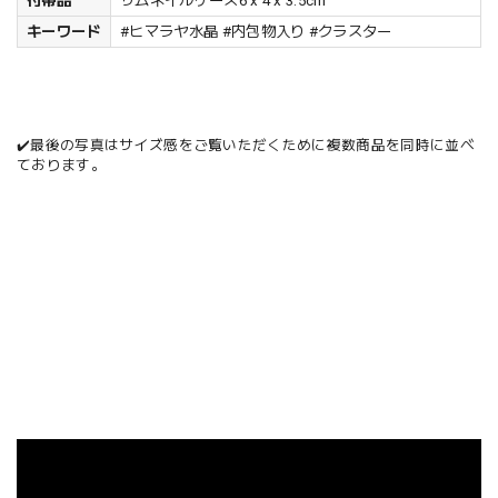
付帯品
サムネイルケース6 x 4 x 3.5cm
キーワード
#ヒマラヤ水晶 #内包物入り #クラスター
✔️最後の写真はサイズ感をご覧いただくために複数商品を同時に並べ
ております。