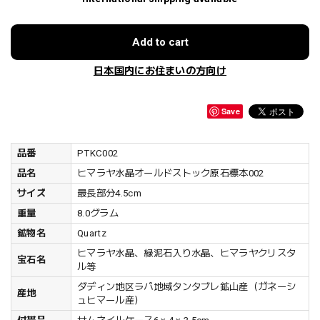
Add to cart
日本国内にお住まいの方向け
Save
品番
PTKC002
品名
ヒマラヤ水晶オールドストック原石標本002
サイズ
最長部分4.5cm
重量
8.0グラム
鉱物名
Quartz
ヒマラヤ水晶、緑泥石入り水晶、ヒマラヤクリスタ
宝石名
ル等
ダディン地区ラパ地域タンタブレ鉱山産（ガネーシ
産地
ュヒマール産）