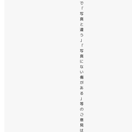
で
「
写
真
と
違
う
」
「
写
真
に
な
い
傷
が
あ
る
」
等
の
ご
意
見
は