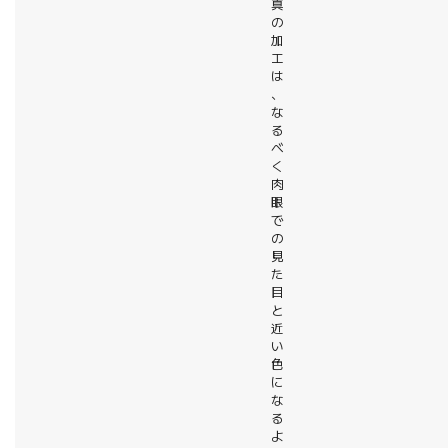
真
の
加
工
は
、
な
る
べ
く
肉
眼
で
の
見
た
目
と
近
い
色
に
な
る
よ