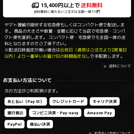
15,400円以上で
送料無料
送料無料に満たないご注文は全国一律770円
ヤマト運輸が提供する宅急便もしくはコンパクト便で配送しま
す。 商品の大きさや数量・金額に応じて当店で宅急便・コンパ
クト便を選択します。 コンパクト便・宅急便でも全国一律の送
料となりますのでご了承下さい。
※配送日時指定が無い場合は
出荷日（通常はご注文より2営業日
以内）より一番早いお届け日の時間指定なし
で手配致します。
送料について
お支払い方法について
次の方法がご利用頂けます。
あと払い（Pay ID）
クレジットカード
キャリア決済
銀行振込
コンビニ決済・Pay-easy
Amazon Pay
PayPal
後払い決済
お支払い方法について