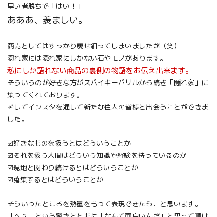
早い者勝ちで「はい！」
あああ、羨ましい。
商売としてはすっかり痩せ細ってしまいましたが（笑）
隠れ家には隠れ家にしかない石やモノがあります。
私にしか語れない商品の裏側の物語をお伝え出来ます。
そういうのが好きな方がスパイキーパサルから続き「隠れ家」に
集ってくれております。
そしてインスタを通して新たな住人の皆様と出会うことができま
した。
☑️好きなものを扱うとはどういうことか
☑️それを扱う人間はどういう知識や経験を持っているのか
☑️現地と関わり続けるとはどういうことか
☑️蒐集するとはどういうことか
そういったところを熱量をもって表現できたら、と思います。
「へぇ」という驚きとともに「なんて面白いんだ」と思って頂け