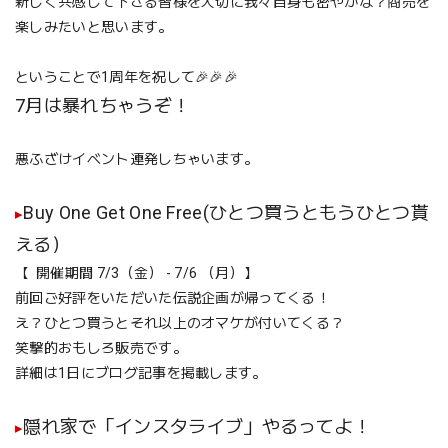
新しく共感して下さる皆様を大切に我々自身も密やかな？商売を
楽しみたいと思います。
ということで1周年を祝して🎉🎉🎉
7月は暴れちゃうぞ！
悪ふざけイベント連発しちゃいます。
Buy One Get One Free(ひとつ買うともうひとつ貰
▸
える）
【 開催期間 7/3（金） - 7/6 （月）】
前回ご好評をいただいた伝説企画が帰ってくる！
え？ひとつ買うとそれ以上のオマケが付いてくる？
笑撃的おもしろ販売です。
詳細は1日にブログ記事を掲載します。
隠れ家で「インスタライブ」やるってよ！
▸