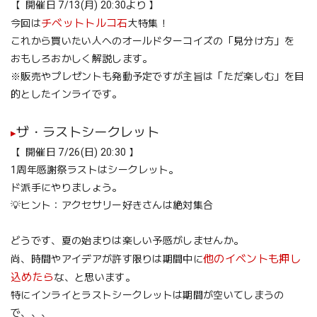
【 開催日 7/13(月) 20:30より 】
チベットトルコ石
今回は
大特集！
これから買いたい人へのオールドターコイズの「見分け方」を
おもしろおかしく解説します。
※販売やプレゼントも発動予定ですが主旨は「ただ楽しむ」を目
的としたインライです。
ザ・ラストシークレット
▸
【 開催日 7/26(日) 20:30 】
1周年感謝祭ラストはシークレット。
ド派手にやりましょう。
💡ヒント：アクセサリー好きさんは絶対集合
どうです、夏の始まりは楽しい予感がしませんか。
他のイベントも押し
尚、時間やアイデアが許す限りは期間中に
込めたら
な、と思います。
特にインライとラストシークレットは期間が空いてしまうの
で、、、