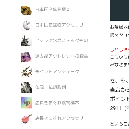
日本国産鉱物標本
日本国産鉱物アクセサリ
お陰様で
我々ショ
ヒマラヤ水晶ストックもの
しかし世
過去品アウトレット/B級品
こういう
みなさま
チベットアンティーク
さ、ら
仏像・仏師彫刻
当店か
ポイン
店長きまぐれ鉱物標本
29日
店長きまぐれアクセサリ
というこ