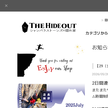
隠
カテゴリから
お知ら
【29（
2026/05/28
2日間
またまたや
⚠️時間制