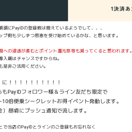
順調にPayIDの登録数は増えているようでして、、、
ップ側も少しずつ恩恵を受け始めているかな、と思います。
間への浸透が進むとポイント還元祭等も減ってくると思われます
導入期はチャンスですからね。
も是非ご活用ください。
、に！！！！！！！！！！
らもPayIDフォロワー様＆ライン友だち限定で
ト10倍便乗シークレットお得イベント発動します。
（金）昼頃にプッシュ通知で流します。
とで当店のPayIDとラインのご登録もお忘れなく