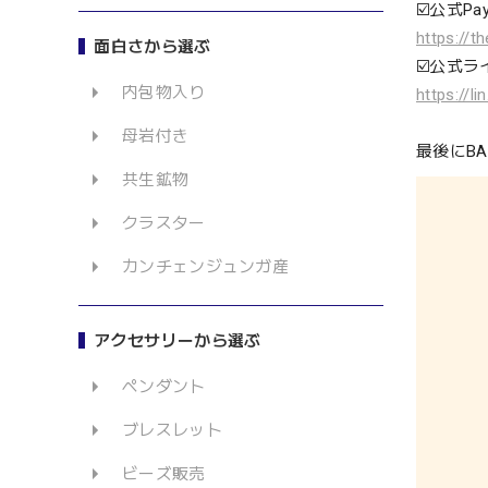
☑️公式Pay
https://
面白さから選ぶ
☑️公式
内包物入り
https://l
母岩付き
最後にB
共生鉱物
クラスター
カンチェンジュンガ産
アクセサリーから選ぶ
ペンダント
ブレスレット
ビーズ販売