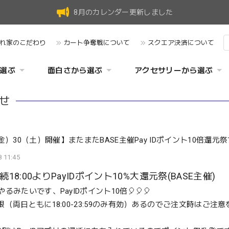
8月のカレンダー更新しました
れ家のこだわり
カート争奪戦について
スクエア決済について
選ぶ
面白さから選ぶ
アクセサリーから選ぶ
せ
金）30（土）開催】またまたBASE主催Pay IDポイント10倍還元
 11:45
連続
18:00よりPayIDポイント10%大還元祭(BASE主催)
るみたいです、PayIDポイント10倍🎈🎈🎈
限（両日ともに18:00-23:59のみ有効）あるのでご注文時はご注意