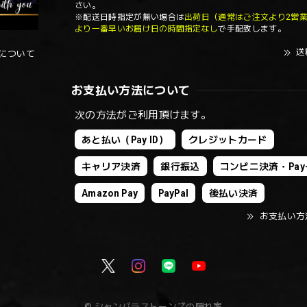
さい。
※配送日時指定が無い場合は
出荷日（通常はご注文より2営
より一番早いお届け日の時間指定なし
で手配致します。
送
について
お支払い方法について
次の方法がご利用頂けます。
あと払い（Pay ID）
クレジットカード
キャリア決済
銀行振込
コンビニ決済・Pay-
Amazon Pay
PayPal
後払い決済
お支払い方
© シャンバラストーンズの隠れ家