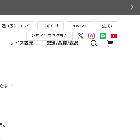
隠れ家について
お知らせ
CONTACT
公式X
公式インスタグラム
サイズ表記
配送/合算/返品
祭です！
を。