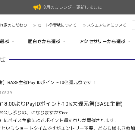
8月のカレンダー更新しました
れ家のこだわり
カート争奪戦について
スクエア決済について
選ぶ
面白さから選ぶ
アクセサリーから選ぶ
せ
（金）BASE主催Pay IDポイント10倍還元祭です！
 08:39
)18:00よりPayIDポイント10%大還元祭(BASE主催)
お久しぶりの、になりますかね👀
金）にベイス主催によるポイント還元祭りが開催されます。
定というショートタイムですがエントリー不要、どちら様もご参