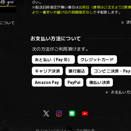
さい。
※配送日時指定が無い場合は
出荷日（通常はご注文より2営
より一番早いお届け日の時間指定なし
で手配致します。
送
について
お支払い方法について
次の方法がご利用頂けます。
あと払い（Pay ID）
クレジットカード
キャリア決済
銀行振込
コンビニ決済・Pay-
Amazon Pay
PayPal
後払い決済
お支払い方
© シャンバラストーンズの隠れ家