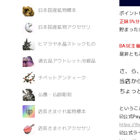
日本国産鉱物標本
ポイント
正味5%
日本国産鉱物アクセサリ
貯まった
ヒマラヤ水晶ストックもの
BASE
是非とも
過去品アウトレット/B級品
さ、ら
チベットアンティーク
当店か
ちょっ
仏像・仏師彫刻
というこ
店長きまぐれ鉱物標本
☑️公式Pay
https://
店長きまぐれアクセサリ
☑️公式