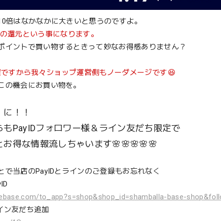
10倍はなかなかに大きいと思うのですよ。
分の還元という事になります。
ポイントで買い物するときって妙なお得感ありません？
主催ですから我々ショップ運営側もノーダメージです😆
この機会にお買い物を。
、に！！
らもPayIDフォロワー様＆ライン友だち限定で
とお得な情報流しちゃいます
🌸🌸🌸🌸🌸
とで当店のPayIDとラインのご登録もお忘れなく
ID
thebase.com/to_app?s=shop&shop_id=shamballa-base-shop&foll
ライン友だち追加