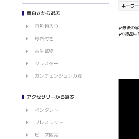
キーワ
面白さから選ぶ
内包物入り
✔️最後の
✔️B級品
母岩付き
共生鉱物
クラスター
カンチェンジュンガ産
アクセサリーから選ぶ
ペンダント
ブレスレット
ビーズ販売