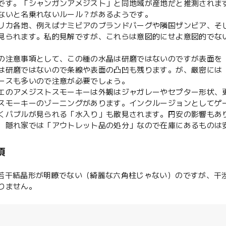
です。「シャンガンアメジスト」と同地域が産地だと推測されま
ないと名乗れないルール？があるようです。
リカ各地、例えばナミビアのブランドバーグや隣国ザンビア、そ
見られます。私的見解ですが、これらは意図的にせよ意図的でな
の注意事項として、この種の水晶は研磨ではないのですが表面を
は研磨ではないので条線や表面の凸凹も残ります。が、厳密には
ースも多いので注意が必要でしょう。
エのアメジストスモーキーは外観はジャガレーやセプター形状、
スモーキーのゾーニングがあります。インクルージョンとしてゲ
くバブルが見られる「水入り」も散見されます。円安の影響もあ
、隠れ家では「アウトレット品の処分」なので在庫にあるものは
項
は若干結晶形が明瞭でない（綺麗な六角柱じゃない）のですが、干
りません。