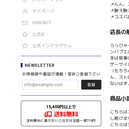
📌んん
📌映え
マイページ
📌コス
CONTACT
店長の
公式X
うっひゃ
公式インスタグラム
ンバブエ
本は見事
ゲーサイ
NEWSLETTER
（もちろ
お得情報や裏話が満載！是非ご登録下さい
ん、スト
ないはず
登録
商品小
15,400円以上で
こちらは
送料無料
し続けま
送料無料に満たないご注文は全国一律770円
こちらは