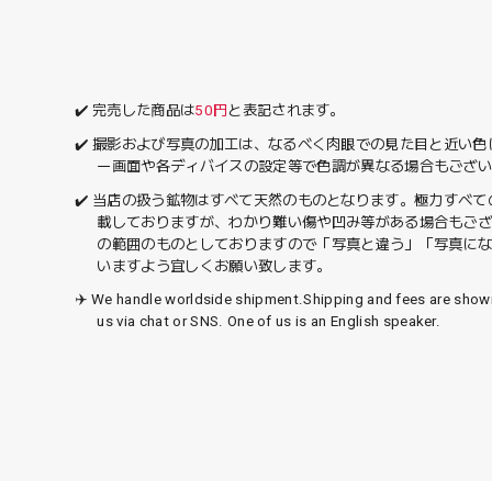
✔️ 完売した商品は
50円
と表記されます。
✔️ 撮影および写真の加工は、なるべく肉眼での見た目と近い
ー画面や各ディバイスの設定等で色調が異なる場合もござ
✔️ 当店の扱う鉱物はすべて天然のものとなります。極力すべ
載しておりますが、わかり難い傷や凹み等がある場合もご
の範囲のものとしておりますので「写真と違う」「写真に
いますよう宜しくお願い致します。
✈️ We handle worldside shipment.Shipping and fees are sho
us via chat or SNS. One of us is an English speaker.