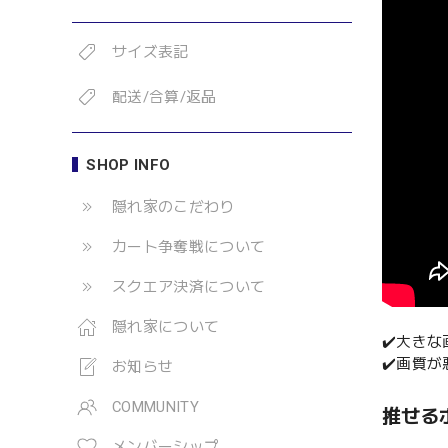
サイズ表記
配送/合算/返品
SHOP INFO
隠れ家のこだわり
カート争奪戦について
スクエア決済について
隠れ家について
✔️大き
✔️画質
お知らせ
COMMUNITY
推せる
メンバーシップ