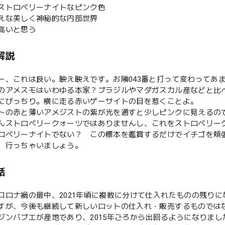
、ストロベリーナイトなピンク色
映えな美しく神秘的な内部世界
パ高いと思う
解説
ー、これは良い。映え映えです。お隣043番と打って変わってあ
のアメスモはいわゆる本家？ブラジルやマダガスカル産などと比
にびっちり。横に走る赤いゲーサイトの目を惹くことよ。
トの赤と薄いアメジストの紫が光を通すと少しピンクに見えるの
んストロベリークォーツではありませんし、これをストロベリー
ロベリーナイトでない？ この標本を鑑賞するだけでイチゴを頬
、行っちゃいましょう。
話
コロナ禍の最中、2021年頃に複数に分けて仕入れたものの残り
すが、今後も継続して新しいロットの仕入れ・販売するものでは
ジンバブエが産地であり、2015年ごろから出回るようになりま