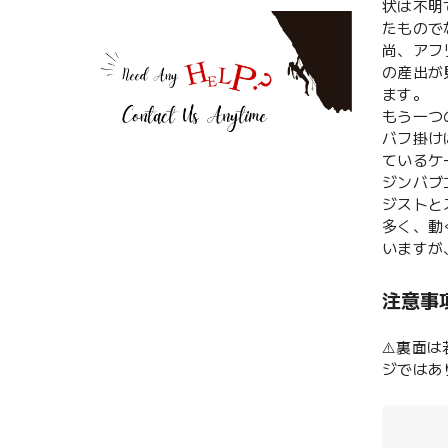
状は不明
たもので
尚、アフ
の産出が
ます。
もう一つ
バフ掛け
ているケ
ジンバブ
ジストと
多く、動
いますが
注意事
⚠️裏面
ジではあ