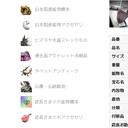
日本国産鉱物標本
日本国産鉱物アクセサリ
品番
ヒマラヤ水晶ストックもの
品名
過去品アウトレット/B級品
サイズ
重量
チベットアンティーク
鉱物名
宝石名
仏像・仏師彫刻
内包物
産地
店長きまぐれ鉱物標本
分類
付帯品
店長きまぐれアクセサリ
店長お