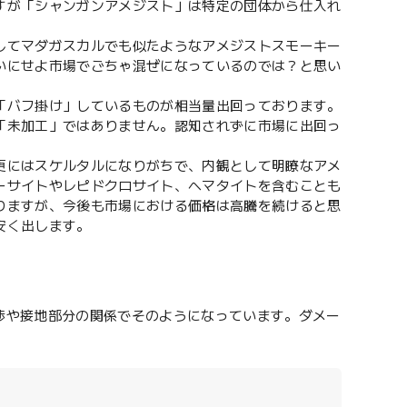
すが「シャンガンアメジスト」は特定の団体から仕入れ
してマダガスカルでも似たようなアメジストスモーキー
いにせよ市場でごちゃ混ぜになっているのでは？と思い
「バフ掛け」しているものが相当量出回っております。
「未加工」ではありません。認知されずに市場に出回っ
更にはスケルタルになりがちで、内観として明瞭なアメ
ーサイトやレピドクロサイト、ヘマタイトを含むことも
りますが、今後も市場における価格は高騰を続けると思
安く出します。
渉や接地部分の関係でそのようになっています。ダメー