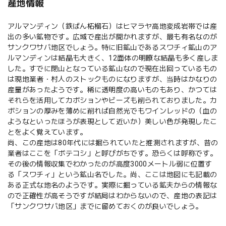
産地情報
アルマンディン（鉄ばん柘榴石）はヒマラヤ高地変成岩帯では産
出の多い鉱物です。広域で産出が聞かれますが、最も有名なのが
サンクワサバ地区でしょう。特に旧鉱山であるスワチィ鉱山のア
ルマンディンは結晶も大きく、12面体の明瞭な結晶も多く産しま
した。すでに閉山となっている鉱山なので現在出回っているもの
は現地業者・村人のストックものになりますが、当時はかなりの
産量があったようです。稀に透明度の高いものもあり、かつては
それらを活用してカボションやビーズも削られておりました。カ
ボションの厚みを薄めに削れば自然光でもワインレッドの（血の
ようなといったほうが表現として近いか）美しい色が発現したこ
とをよく覚えています。
尚、この産地は80年代には掘られていたと推測されますが、昔の
業者はここを「ボテコシ」と呼びがちです。恐らくは呼称です。
その後の情報収集でわかったのが高度3000メートル弱に位置す
る「スワチィ」という鉱山名でした。尚、ここは地図にも記載の
ある正式な地名のようです。実際に掘っている鉱夫からの情報な
ので正確性が高そうですが結局はわからないので、産地の表記は
「サンクワサバ地区」までに留めておくのが良いでしょう。