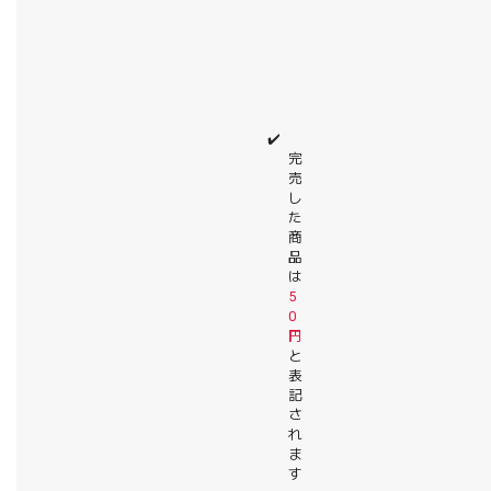
✔️
完
売
し
た
商
品
は
5
0
円
と
表
記
さ
れ
ま
す