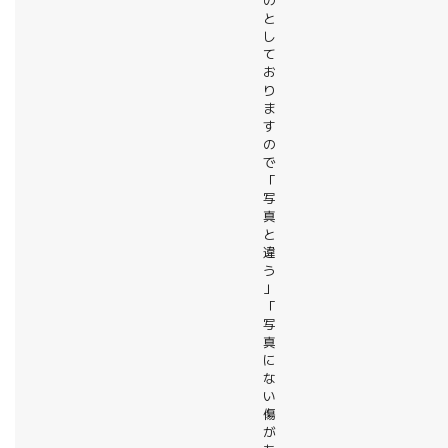
の
と
し
て
お
り
ま
す
の
で
「
写
真
と
違
う
」
「
写
真
に
な
い
傷
が