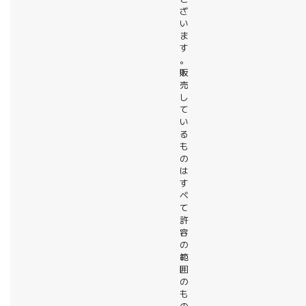
ざ
い
ま
す
。
販
売
し
て
い
る
も
の
は
す
べ
て
許
容
の
範
囲
の
も