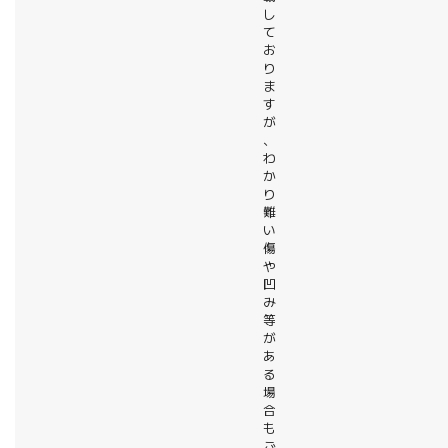
し
て
お
り
ま
す
が
、
わ
か
り
難
い
傷
や
凹
み
等
が
あ
る
場
合
も
ご