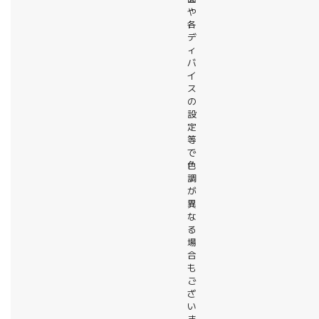
や
各
デ
ィ
バ
イ
ス
の
設
定
等
で
色
調
が
異
な
る
場
合
も
ご
ざ
い