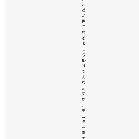
と
近
い
色
に
な
る
よ
う
心
掛
け
て
お
り
ま
す
が
、
モ
ニ
タ
ー
画
面