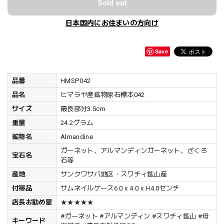
Sold out
日本国内にお住まいの方向け
Save
品番
HMSP042
品名
ヒマラヤ産鉱物原石標本042
サイズ
最長部分3.5cm
重量
24.2グラム
鉱物名
Almandine
ガーネット、アルマンディンガーネット、ざくろ
宝石名
石等
産地
サンクワサバ地区・スワチィ鉱山産
付帯品
サムネイルケース6.0 x 4.0 x H4.0センチ
店長お勧め星
★★★★★
#ガーネット #アルマンディン #スワチィ鉱山 #母
キーワード