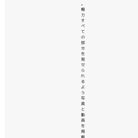
。
極
力
す
べ
て
の
部
分
を
見
せ
ら
れ
る
よ
う
写
真
と
動
画
を
掲
載