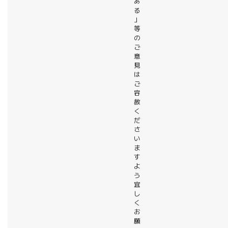
あ
る
」
等
の
ご
意
見
は
ご
容
赦
く
だ
さ
い
ま
す
よ
う
宜
し
く
お
願