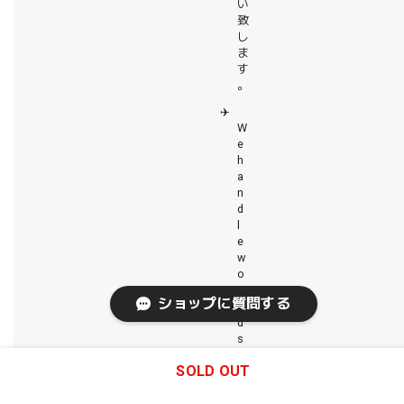
い
致
し
ま
す
。
✈️
W
e
h
a
n
d
l
e
w
o
r
ショップに質問する
l
d
s
i
SOLD OUT
d
e
s