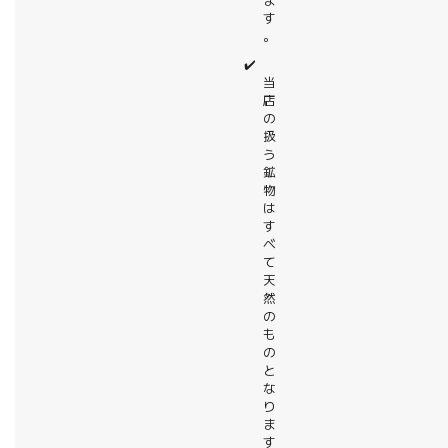
ま
す
。
✔️
当
店
の
扱
う
鉱
物
は
す
べ
て
天
然
の
も
の
と
な
り
ま
す