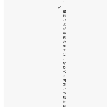
。
✔️
撮
影
お
よ
び
写
真
の
加
工
は
、
な
る
べ
く
肉
眼
で
の
見
た
目