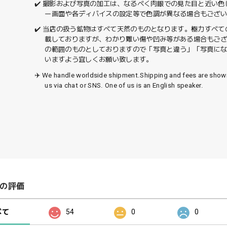
✔️ 撮影および写真の加工は、なるべく肉眼での見た目と近い
ー画面や各ディバイスの設定等で色調が異なる場合もござ
✔️ 当店の扱う鉱物はすべて天然のものとなります。極力すべ
載しておりますが、わかり難い傷や凹み等がある場合もご
の範囲のものとしておりますので「写真と違う」「写真に
いますよう宜しくお願い致します。
✈️ We handle worldside shipment.Shipping and fees are sho
us via chat or SNS. One of us is an English speaker.
の評価
べて
54
0
0