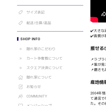
サイズ表記
配送/合算/返品
✔️大き
✔️画質
SHOP INFO
推せる
隠れ家のこだわり
カート争奪戦について
📌ラブ
📌紫が
スクエア決済について
📌磨き
隠れ家について
産地情
お知らせ
2004
COMMUNITY
て過言で
た。その
メンバーシップ