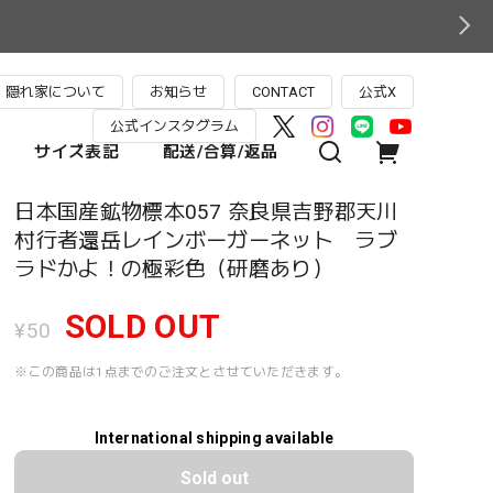
隠れ家について
お知らせ
CONTACT
公式X
公式インスタグラム
サイズ表記
配送/合算/返品
日本国産鉱物標本057 奈良県吉野郡天川
村行者還岳レインボーガーネット ラブ
ラドかよ！の極彩色（研磨あり）
SOLD OUT
¥50
※この商品は1点までのご注文とさせていただきます。
International shipping available
Sold out