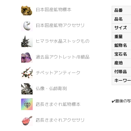
日本国産鉱物標本
品番
品名
日本国産鉱物アクセサリ
サイズ
重量
ヒマラヤ水晶ストックもの
鉱物名
宝石名
過去品アウトレット/B級品
産地
付帯品
チベットアンティーク
キーワ
仏像・仏師彫刻
✔️最後の
店長きまぐれ鉱物標本
店長きまぐれアクセサリ