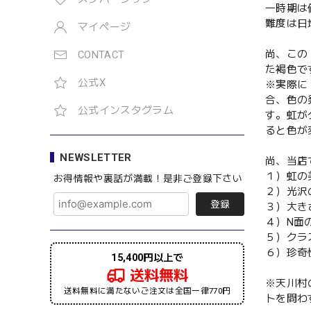
一時期は
難度は日
マイページ
尚、この
CONTACT
た褐色で
公式X
※実際に
合、色の
公式インスタグラム
す。虹が
ると色が
NEWSLETTER
尚、当店
１）虹の
お得情報や裏話が満載！是非ご登録下さい
２）光沢
登録
３）大き
４）N面
５）クラ
６）珍奇
15,400円以上で
送料無料
※天川村
送料無料に満たないご注文は全国一律770円
トを問わ