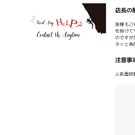
店長の
皆様もご
を掛けて
のですが
タッと角
注意事
⚠️表面