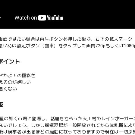
な画面で見たい場合は再生ボタンを押した後で、右下の拡大マーク
が悪い時は設定ボタン（歯車）をタップして画質720pもしくは108
ポイント
ラドかよ！の極彩色
見えるのが嬉しい
も悪くない
報
年彗星の如く市場に登場し、話題をさらった天川村のレインボーガー
ないでしょう。しかし採掘現場が一般開放されてからは乱掘によ
後は検挙者が出るほどの騒動になっておりますので現在は一切採