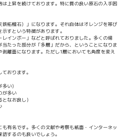
格は上昇を続けております。特に質の良い原石の入手困
灰鉄柘榴石）」になります。それ自体はオレンジを帯び
を示すという特徴があります。
ーレインボー」などと呼ばれておりました。多くの場
が当たった部分が「多層」だから、ということになりま
や剥離面になります。ただし1層においても角度を変え
しております。
が多い）
のが多い
るとなお良し）
少
にも有名です。多くの文献や考察も紙面・インターネッ
探訪するのも良いでしょう。