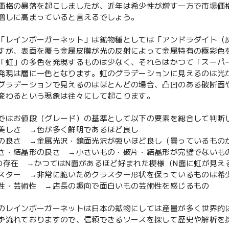
価格の暴落を起こしましたが、近年は希少性が増す一方で市場価
増しに高まっていると言えるでしょう。
「レインボーガーネット」は鉱物種としては「アンドラダイト（
すが、表面を覆う金属皮膜が光の反射によって金属特有の極彩色
「虹」の多色を発現するものは少なく、それらはかつて「スーパ
発現は層に一色となります。虹のグラデーションに見えるのは光
グラデーションで見えるのはほとんどの場合、凸凹のある破断面
変わるという現象は往々にして起こります。
ではお値段（グレード）の基準として以下の要素を総合して判断
美しさ →色が多く鮮明であるほど良し
の良さ →金属光沢・鏡面光沢が強いほど良し（曇っているもの
さ・結晶形の良さ →小さいもの・破片・結晶形が完璧でないも
の存在 →かつてはN面があるほど好まれた模様（N面に虹が見え
スター →非常に脆いためクラスター形状を保っているものは希
性・芸術性 →店長の趣向で面白いもの芸術性を感じるもの
のレインボーガーネットは日本の鉱物にしては産量が多く世界的
ず流れておりますので、信頼できるソースを探して歴史や解析を