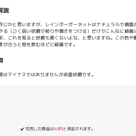
解説
存じかと思いますが、レインボーガーネットはナチュラルで鏡面
やる（ごく弱い研磨で照りや輝きをつける）だけでこんなに綺麗
笑、これを見ると研磨も悪くないよな、と思いますね。この色や
度が合うと息を飲むほどに綺麗です。
項
研磨はマイナスではありませんが表面研磨です。
✔️ 完売した商品は
50円
と表記されます。