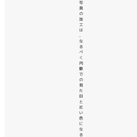
写
真
の
加
工
は
、
な
る
べ
く
肉
眼
で
の
見
た
目
と
近
い
色
に
な
る