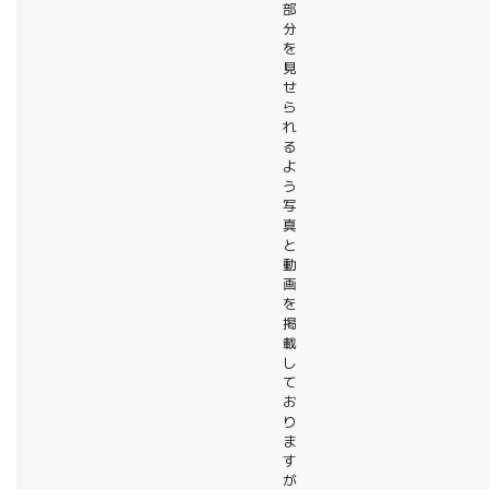
部
分
を
見
せ
ら
れ
る
よ
う
写
真
と
動
画
を
掲
載
し
て
お
り
ま
す
が