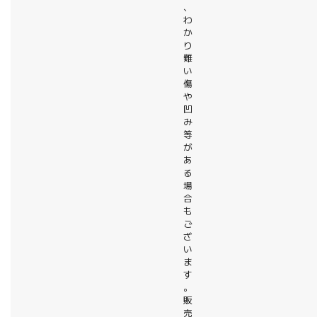
、
わ
か
り
難
い
傷
や
凹
み
等
が
あ
る
場
合
も
ご
ざ
い
ま
す
。
販
売