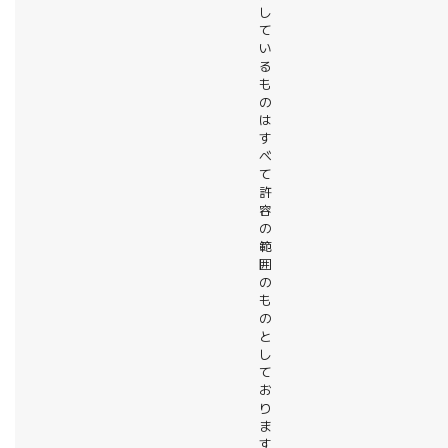
し
て
い
る
も
の
は
す
べ
て
許
容
の
範
囲
の
も
の
と
し
て
お
り
ま
す