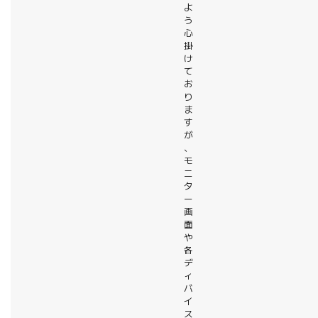
よ
う
心
掛
け
て
お
り
ま
す
が
、
モ
ニ
タ
ー
画
面
や
各
デ
ィ
バ
イ
ス