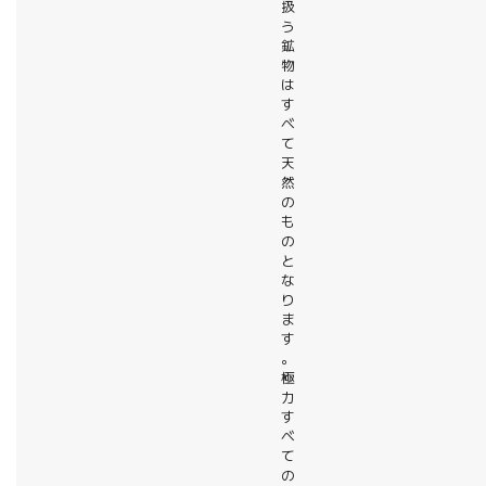
扱
う
鉱
物
は
す
べ
て
天
然
の
も
の
と
な
り
ま
す
。
極
力
す
べ
て
の