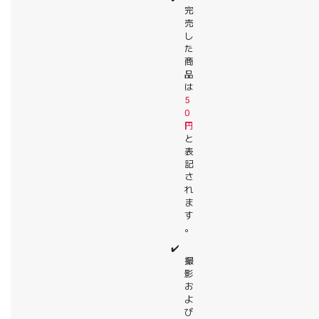
完
売
し
た
商
品
は
5
0
円
と
表
記
さ
れ
ま
す
。
✔️
撮
影
お
よ
び