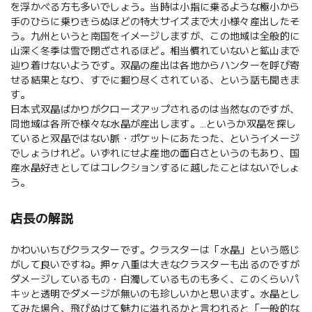
を浮かべる方も多いでしょう。当時は小指に乗るような極小から
手のひらに乗りきらぬほどの特大サイズまで大小様々産出したそ
う。九州というと南国をイメージしますが、この地域は全般的に
山深く冬季は雪で閉ざされるほど。相当慣れていないと鉱山まで
辿り着けないようです。双晶の産出は各地からハンターを呼び寄
せる結果となり、すでに掘り尽くされている、という話も聞きま
す。
日本式双晶ばかりがクローズアップされるのは当然なのですが、
同地域は各所で様々な水晶が産出します。…というか双晶を探し
ていると双晶ではない脈・ポケットにあたった、というイメージ
でしょうけれど。いずれにせよ産地の面白さというのもあり、国
産水晶好きとしてはコレクションするに越したことはないでしょ
う。
店長の解説
かわいいちびクラスターです。クラスターは「水晶」という感じ
がして良いですね。押ヶ八重は大きなクラスターも出るのですが
ダメージしているもの・白濁しているものも多く、このくらいパ
キッと透明でダメージが無いのも珍しいかと思います。水晶とし
てみた場合、飛びぬけて魅力に溢れるかと言われると「一般的な