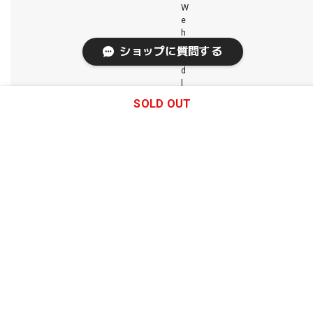
W
e
h
a
ショップに質問する
n
d
l
e
SOLD OUT
w
o
r
l
d
s
i
d
e
s
h
i
p
m
e
n
t