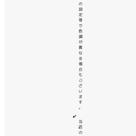
の
設
定
等
で
色
調
が
異
な
る
場
合
も
ご
ざ
い
ま
す
。
✔️
当
店
の