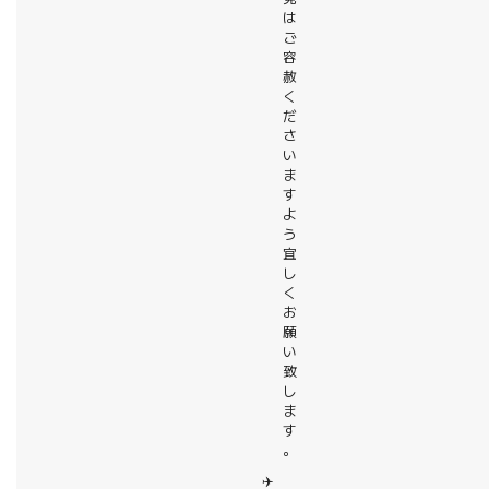
は
ご
容
赦
く
だ
さ
い
ま
す
よ
う
宜
し
く
お
願
い
致
し
ま
す
。
✈️