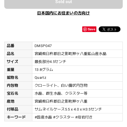
Sold out
日本国内にお住まいの方向け
Save
品番
DMSP047
品名
宮崎県臼杵郡日之影町押ヶ八重鉱山産水晶
サイズ
最長部分4.5センチ
重量
13.8グラム
鉱物名
Quartz
内包物
クローライト、白い靄状内包物
宝石名
水晶、群生水晶、クラスター等
産地
宮崎県臼杵郡日之影町押ヶ八重
付帯品
サムネイルケース5.5 x 4.0 x H3.5センチ
キーワード
#国産水晶 #クラスター #母岩付き