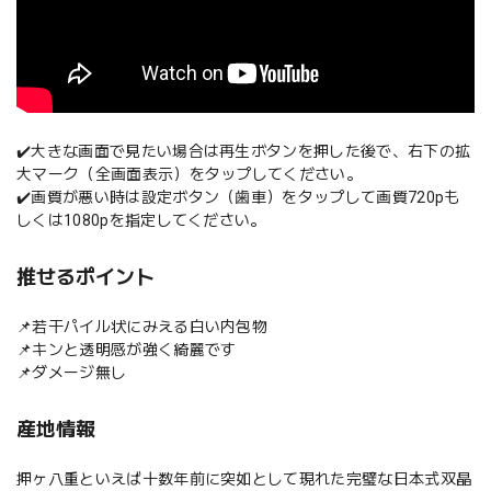
✔️大きな画面で見たい場合は再生ボタンを押した後で、右下の拡
大マーク（全画面表示）をタップしてください。
✔️画質が悪い時は設定ボタン（歯車）をタップして画質720pも
しくは1080pを指定してください。
推せるポイント
📌若干パイル状にみえる白い内包物
📌キンと透明感が強く綺麗です
📌ダメージ無し
産地情報
押ヶ八重といえば十数年前に突如として現れた完璧な日本式双晶