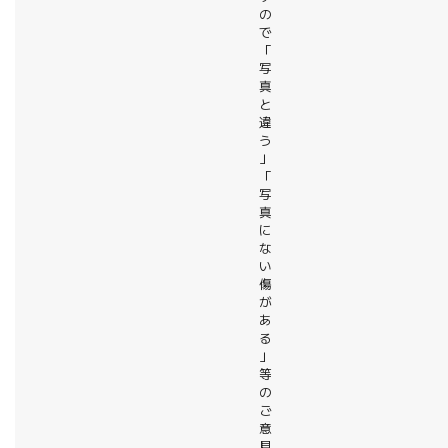
の
で
「
写
真
と
違
う
」
「
写
真
に
な
い
傷
が
あ
る
」
等
の
ご
意
見