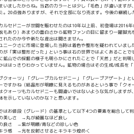
まいましたからね。当店のカラーとは少し「毛色」が違いますが
た。20点強ありますが、それで全部になり売ます。今後の継続し
カルセドニーが世間を賑わせたのは10年以上前、初登場は2016年
説もあり）あまりの面白さから鉱物ファンの目に留まり一躍脚光
されたのか今や新たな産出は聞きません。
ユニークさに市場に登場した当時は着色や整形を疑われていまし
のが「実は整形だった」という事は石の世界ではよくあることで
に鉱山での採掘の様子も明らかにされたことで「天然」だと判明
かははっきりわかっていません。鉱物の場合はその生成/成長を
プクォーツ」「グレープカルセドニー」「グレープアゲート」と
ーですかね（結晶形が明瞭に見えるものがあるという事で「クォ
はクォーツもカルセドニーも間違いではないような気がしますが
体を示していないのかな？と思います。
ではお値段（グレード）の基準として以下4つの要素を総合して
の美しさ →丸が綺麗なほど良し
の良さ →紫が明瞭/青などの珍しい色
キラ感 →光を反射させるとキラキラ煌めく