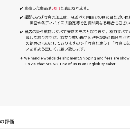
✔️ 完売した商品は
50円
と表記されます。
✔️ 撮影および写真の加工は、なるべく肉眼での見た目と近い
ー画面や各ディバイスの設定等で色調が異なる場合もござ
✔️ 当店の扱う鉱物はすべて天然のものとなります。極力すべ
載しておりますが、わかり難い傷や凹み等がある場合もご
の範囲のものとしておりますので「写真と違う」「写真に
いますよう宜しくお願い致します。
✈️ We handle worldside shipment.Shipping and fees are sho
us via chat or SNS. One of us is an English speaker.
の評価