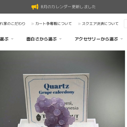
8月のカレンダー更新しました
れ家のこだわり
カート争奪戦について
スクエア決済について
選ぶ
面白さから選ぶ
アクセサリーから選ぶ