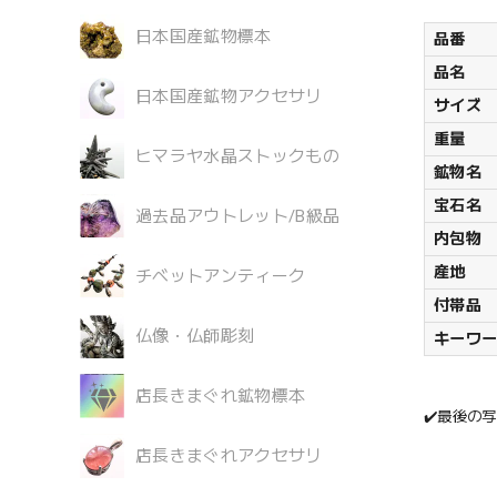
日本国産鉱物標本
品番
品名
日本国産鉱物アクセサリ
サイズ
重量
ヒマラヤ水晶ストックもの
鉱物名
宝石名
過去品アウトレット/B級品
内包物
産地
チベットアンティーク
付帯品
仏像・仏師彫刻
キーワ
店長きまぐれ鉱物標本
✔️最後の
店長きまぐれアクセサリ