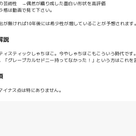
の芸術性 →偶然が織り成した面白い形状を高評価
ラ感は動画で見て下さい。
出が無ければ10年後には希少性が増していることが予想されます
解説
ティスティックしゃちほこ。今やしゃちほこもこういう時代です
。「グレープカルセドニー持ってなかった！」という方はこれを
項
つマイナス点は特にありません。