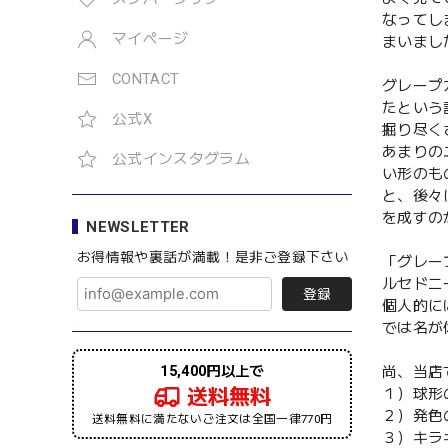
なってし
マイページ
まいまし
CONTACT
グレープ
たという
公式X
掘り尽く
あまりの
公式インスタグラム
い形のも
と、後々
を成すの
NEWSLETTER
お得情報や裏話が満載！是非ご登録下さい
「グレー
ルセドニ
登録
個人的に
では名が
尚、当店
15,400円以上で
送料無料
１）球形
２）発色
送料無料に満たないご注文は全国一律770円
３）キラ