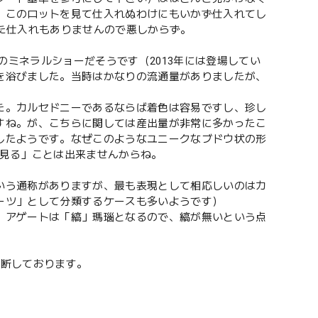
、このロットを見て仕入れぬわけにもいかず仕入れてし
た仕入れもありませんので悪しからず。
のミネラルショーだそうです（2013年には登場してい
を浴びました。当時はかなりの流通量がありましたが、
た。カルセドニーであるならば着色は容易ですし、珍し
すね。が、こちらに関しては産出量が非常に多かったこ
したようです。なぜこのようなユニークなブドウ状の形
「見る」ことは出来ませんからね。
いう通称がありますが、最も表現として相応しいのはカ
ーツ」として分類するケースも多いようです）
、アゲートは「縞」瑪瑙となるので、縞が無いという点
判断しております。