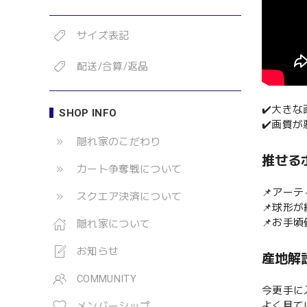
サイズ表記
配送/合算/返品
✔️大き
SHOP INFO
✔️画質
隠れ家のこだわり
推せる
カート争奪戦について
📌アー
スクエア決済について
📌球形が
📌お手頃
隠れ家について
お知らせ
産地解
COMMUNITY
今更手に
よく見て
メンバーシップ