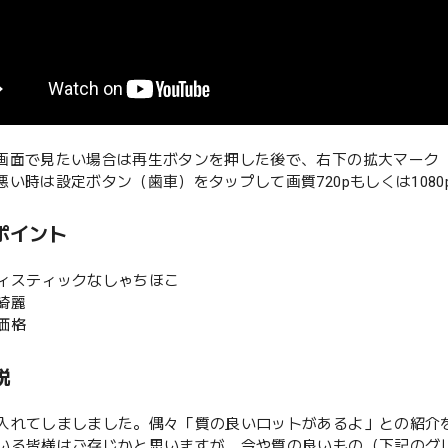
な画面で見たい場合は再生ボタンを押した後で、右下の拡大マーク
が悪い時は設定ボタン（歯車）をタップして画質720pもしくは108
ポイント
ティスティックなしゃちほこ
綺麗
価格
説
入れてしましました。偶々「質の良いロットがあるよ」との紹介
いる皆様はご存じかと思いますが、今や質の良いもの（下記のグ