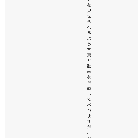
を
見
せ
ら
れ
る
よ
う
写
真
と
動
画
を
掲
載
し
て
お
り
ま
す
が
、