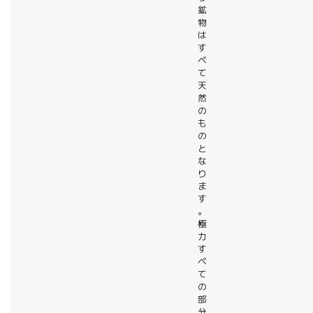
鉱
物
は
す
べ
て
天
然
の
も
の
と
な
り
ま
す
。
極
力
す
べ
て
の
部
分