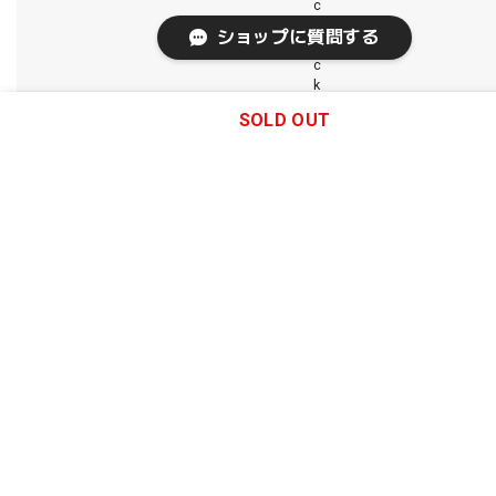
c
h
ショップに質問する
e
c
k
o
SOLD OUT
u
t
.
A
n
y
q
u
e
s
t
o
n
s
?
C
o
n
t