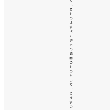
て
い
る
も
の
は
す
べ
て
許
容
の
範
囲
の
も
の
と
し
て
お
り
ま
す
の