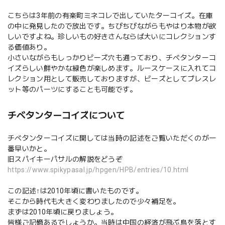
こちらは3年前の有楽町ミネコレで出していたターコイズ。在庫
の中に発見したので放出です。ちびちびながらもやはり本物が欲
しいですよね。珍しいもの好きさんならば大いにコレクションす
る価値あり。
小さいながらもしっかりビーズ穴も通っており、チベタンターコ
イズらしい鮮やかな緑色が楽しめます。ルースケースに入れてコ
レクション用として販売しておりますが、ビーズとしてブレスレ
ット等のパーツにすることも可能です。
チベタンターコイズについて
チベタンターコイズに関しては当時の記述をご覧いただくのが一
番早いかと。
旧スパイキーパサルの解説をどうぞ
https://www.spikypasal.jp/hpgen/HPB/entries/10.html
この記述↑は2010年頃に書いたものです。
そこから時代も大きく変わりましたので少々補足を。
まずは2010年頃に戻りましょう。
皆様ご記憶あるでしょうか。当時は中国の経済が飛ぶ鳥を落とす