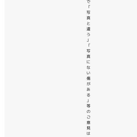
で
「
写
真
と
違
う
」
「
写
真
に
な
い
傷
が
あ
る
」
等
の
ご
意
見
は