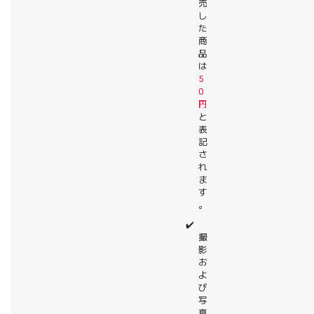
売
し
た
商
品
は
5
0
円
と
表
記
さ
れ
ま
す
。
✔️
撮
影
お
よ
び
写
真