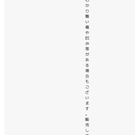
わ
か
り
難
い
傷
や
凹
み
等
が
あ
る
場
合
も
ご
ざ
い
ま
す
。
販
売
し