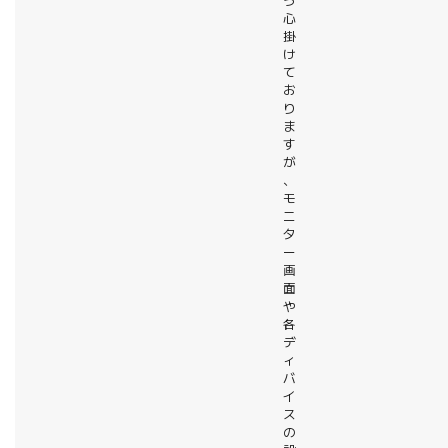
う
心
掛
け
て
お
り
ま
す
が
、
モ
ニ
タ
ー
画
面
や
各
デ
ィ
バ
イ
ス
の