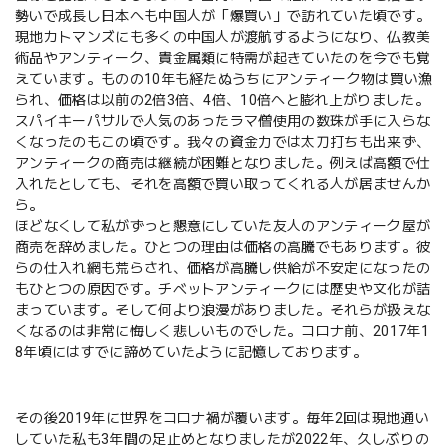
勢いで成長し日本へも中国人が「爆買い」で訪れていた頃です。
現地カトマンズにも多くの中国人が渡航するようになり、仏教美
術品やアンティーク、貴金属類に特需が起きていたのを今でも覚
えています。ものの10年も経たぬうちにアンティーク物は買い漁
られ、価格は以前の2倍3倍、4倍、10倍へと膨れ上がりました。
スパイキーパサルで人気のあったラマ僧使用の数珠が手に入らな
くなったのもこの頃です。我々の資金力では太刀打ちも出来ず、
アンティークの商売は継続が困難となりました。例えば高額で仕
入れたとしても、それを高額で買い取ってくれる人が居ませんか
ら。
ほどなくして私がずっと懇意にしていた友人のアンティーク屋が
商売を辞めました。ひとつの理由は価格の高騰でもあります。彼
らの仕入れ網も荒らされ、価格が高騰し供給が不安定になったの
もひとつの原因です。チベットアンティークには歴史や文化が詰
まっています。そして何より浪漫がありました。それらが扱えな
くなるのは非常に悔しく悲しいものでした。コロナ前、2017年1
8年頃にはすでに諦めていたように記憶しております。
その後2019年に世界をコロナ禍が覆います。毎年2回は現地通い
していた私も3年間の足止めとなりましたが2022年、久しぶりの