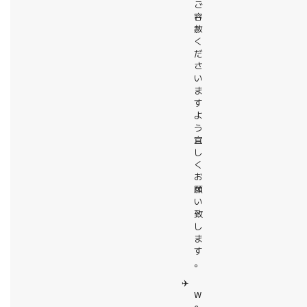
ご
容
赦
く
だ
さ
い
ま
す
よ
う
宜
し
く
お
願
い
致
し
ま
す
。
✈️
W