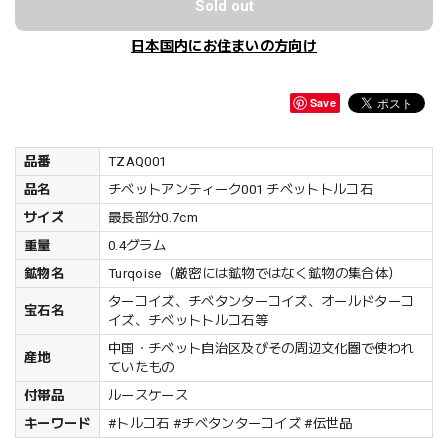
Sold out
日本国内にお住まいの方向け
Save
品番
TZAQ001
品名
チベットアンティーク001 チベットトルコ石
サイズ
最長部分0.7cm
重量
0.4グラム
鉱物名
Turqoise（厳密には鉱物ではなく鉱物の集合体）
ターコイズ、チベタンターコイズ、オールドターコ
宝石名
イズ、チベットトルコ石等
中国・チベット自治区及びその周辺文化圏で使われ
産地
ていたもの
付帯品
ルースケース
キーワード
#トルコ石 #チベタンターコイズ #伝世品