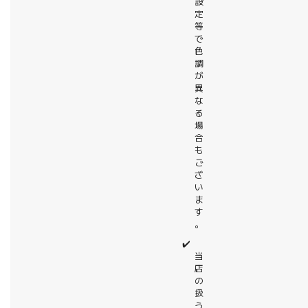
設
定
等
で
色
調
が
異
な
る
場
合
も
ご
ざ
い
ま
す
。
✔️
当
店
の
扱
う