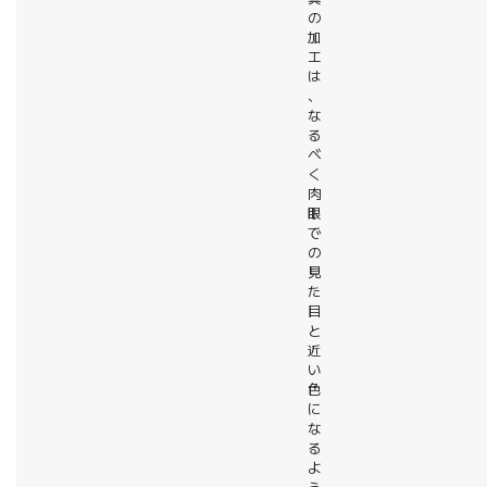
の
加
工
は
、
な
る
べ
く
肉
眼
で
の
見
た
目
と
近
い
色
に
な
る
よ