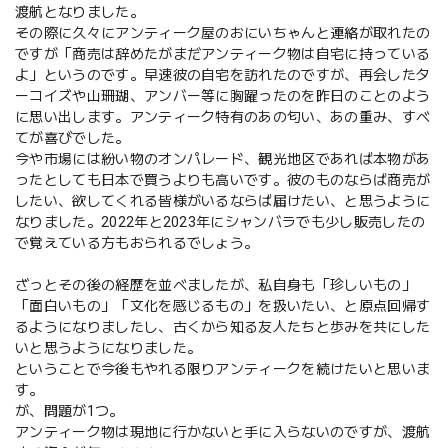
渡航となりました。
その際に久々にアンティーク屋のおにいちゃんと連絡が取れたの
ですが「商売は辞めたがまだアンティーク物は自宅に持っている
よ」というのです。早速彼の自宅を訪れたのですが、再会したタ
ーコイズや山珊瑚、アンバー等に胸躍ったのを昨日のことのよう
に思い出します。アンティーク特有のあの匂い、あの重み、すべ
てが喜びでした。
今や市場には紛い物のオンパレード、観光地区であれば本物があ
ったとしても日本で買うよりも高いです。彼のものならば商売が
したい、欲してくれる皆様がいるならば届けたい、と思うように
なりました。2022年と2023年にシャンバラでも少し販売したの
で覚えている方もおられるでしょう。
ざっとその後の経歴を並べましたが、私自身も「珍しいもの」
「面白いもの」「文化を感じるもの」を扱いたい、と原点回帰す
るようになりましたし、古くから知る友人たちと歩みを共にした
いと思うようになりました。
ということで今後もやれる限りアンティークを続けたいと思いま
す。
が、問題が1つ。
アンティーク物は現地に行かないと手に入らないのですが、渡航