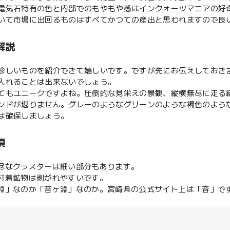
電気石特有の色と内部でのもやもや感はインクォーツマニアの好
いて市場に出回るものはすべてかつての産出と思われますので良
解説
珍しいものを紹介できて嬉しいです。ですが先にお伝えしておきま
入れることは出来ないでしょう。
てもユニークですよね。圧倒的な見栄えの景観、縦横無尽に走る結
ンドが堪りません。グレーのようなグリーンのような褐色のよう
は確保しましょう。
項
無尽なクラスターは細い部分もあります。
や付着鉱物は剥がれやすいです。
ヶ淵」なのか「音ヶ淵」なのか。宮崎県の公式サイト上は「音」で