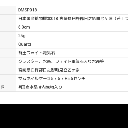
DMSP018
日本国産鉱物標本018 宮崎県臼杵郡日之影町乙ヶ淵（苔土
6.0cm
25g
Quartz
苔土フォイト電気石
クラスター、水晶、フォイト電気石入り水晶等
宮崎県臼杵郡日之影町見立乙ヶ淵
サムネイルケース5 x 5 x H5.5センチ
ード
#国産水晶 #内包物入り