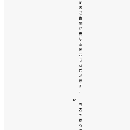
定
等
で
色
調
が
異
な
る
場
合
も
ご
ざ
い
ま
す
。
✔️
当
店
の
扱
う