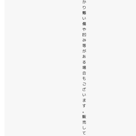
か
り
難
い
傷
や
凹
み
等
が
あ
る
場
合
も
ご
ざ
い
ま
す
。
販
売
し
て