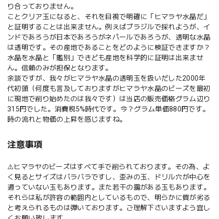
り合っておりません。
ことクリア玉になると、それを目視で明確に「ヒマラヤ水晶だ」
と証明することは出来ません。例えばブラジルで採れようが、イ
ンドであろうが日本であろうがネパールであろうが、透明な水晶
は透明です。その産地であることをどのように検証できますか？
水晶を水晶と「鑑別」できども産地を科学的に証明は出来ませ
ん。信頼のみが担保となります。
余談ですが、我々がヒマラヤ水晶の透明玉を扱いだした2000年
代初頭（何度も言及しておりますがヒマラヤ水晶のビーズを最初
に現地で削り始めたのは我々です）は当店の販売価格グラム辺り
315円でした。消費税5%時代です。今？グラム単価880円です。
時の流れと物価の上昇を感じますね。
注意事項
⚠️ヒマラヤのビーズはすべて手で削られております。その為、よ
く見るとサイズはバラバラですし、歪みの玉、ドリル穴が中心を
通っていない玉もあります。また若干の靄がある玉もあります。
それらは私が許容の範囲内としているもので、明らかに質が劣る
と考えられるものは弾いております。ご理解下さいますよう宜し
くお願い致します。