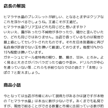
店長の解説
ヒマラヤ水晶のブレスレットが欲しい、となるとまずはクリアな
これを浮かべるでしょうね。王道こそが王道だ。
ヒマラヤ水晶クリア玉はどれも同じだと思いますか？
いえいえ、靄があったり不純物が多かったり、随分と歪んでいた
り、どれも同じではありません。当店で扱っているものは現地で
最上級としてセレクトされたものです。それを日本到着後に再び
私自身が許容でない玉を弾いて厳選しております。毎度10%から
15%程度は弾いています。
ガネーシュヒマール産特有の照り、艶、輝き、甘み、とろみ。よ
く見ると大きさがバラバラだったり曲りや歪み、ドリル穴が中心
を通っていない等…これらも手削りならではの良さ？「本物」っ
ぽさ？と捉えましょう。
商品小話
今となっては当店が市場において説得力があるかは謎ですが本物
の「ヒマラヤ水晶」は本当に数が少ないです。あくまでも私見で
すが、現地で削ることができる数量と市場に出回っている数が釣