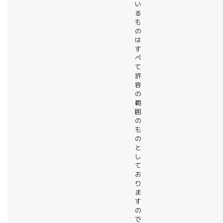
い
る
も
の
は
す
べ
て
許
容
の
範
囲
の
も
の
と
し
て
お
り
ま
す
の
で