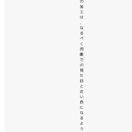
の
加
工
は
、
な
る
べ
く
肉
眼
で
の
見
た
目
と
近
い
色
に
な
る
よ
う