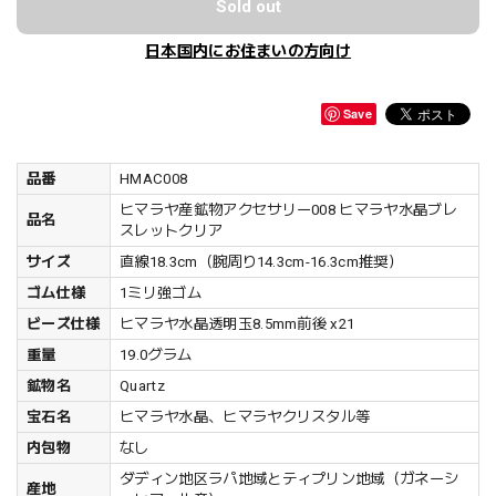
Sold out
日本国内にお住まいの方向け
Save
品番
HMAC008
ヒマラヤ産鉱物アクセサリー008 ヒマラヤ水晶ブレ
品名
スレットクリア
サイズ
直線18.3cm（腕周り14.3cm-16.3cm推奨）
ゴム仕様
1ミリ強ゴム
ビーズ仕様
ヒマラヤ水晶透明玉8.5mm前後 x21
重量
19.0グラム
鉱物名
Quartz
宝石名
ヒマラヤ水晶、ヒマラヤクリスタル等
内包物
なし
ダディン地区ラパ地域とティプリン地域（ガネーシ
産地