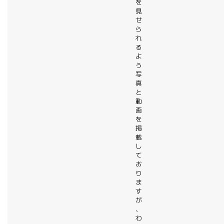
を
見
せ
ら
れ
る
よ
う
写
真
と
動
画
を
掲
載
し
て
お
り
ま
す
が
、
わ