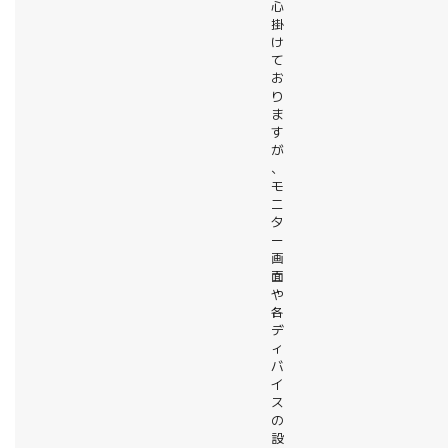
心
掛
け
て
お
り
ま
す
が
、
モ
ニ
タ
ー
画
面
や
各
デ
ィ
バ
イ
ス
の
設