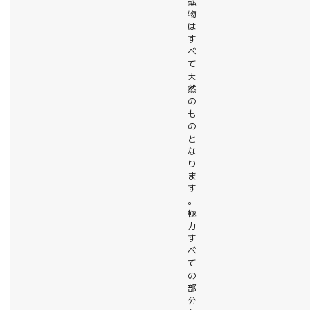
鉱
物
は
す
べ
て
天
然
の
も
の
と
な
り
ま
す
。
極
力
す
べ
て
の
部
分