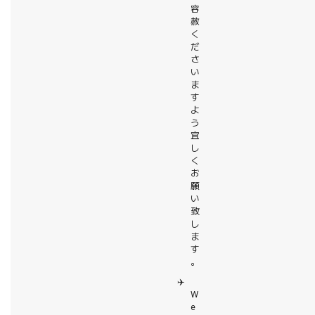
容
赦
く
だ
さ
い
ま
す
よ
う
宜
し
く
お
願
い
致
し
ま
す
。
✈️
W
e