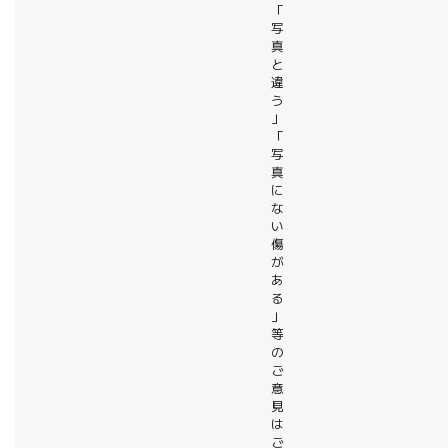
「
写
真
と
違
う
」
「
写
真
に
な
い
傷
が
あ
る
」
等
の
ご
意
見
は
ご