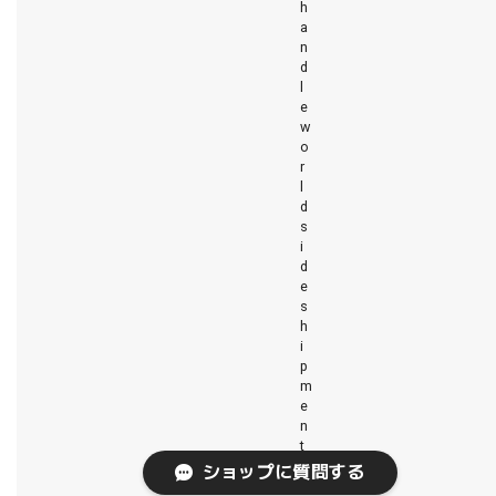
h
a
n
d
l
e
w
o
r
l
d
s
i
d
e
s
h
i
p
m
e
n
t
.
ショップに質問する
S