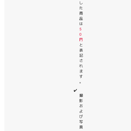
し
た
商
品
は
5
0
円
と
表
記
さ
れ
ま
す
。
✔️
撮
影
お
よ
び
写
真