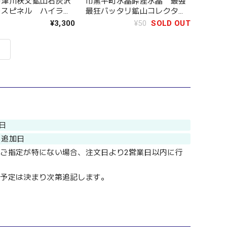
中津川秩父鉱山石灰沢
市黒平町水晶峠産水晶 最強
ースピネル ハイラル
最狂バッタリ鉱山コレクター
？三角形の圧倒的造形
ピース
¥3,300
¥50
SOLD OUT
日
追加日
ご指定が特にない場合、注文日より2営業日以内に行
。
の予定は決まり次第追記します。