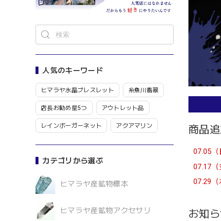
人気のキーワード
ヒマラヤ水晶ブレスレット
糸魚川翡翠
店長お勧め星5つ
アウトレット品
レインボーガーネット
アクアマリン
商品追
07.05
カテゴリから選ぶ
07.17
07.29
ヒマラヤ産鉱物標本
ヒマラヤ産鉱物アクセサリ
お知ら