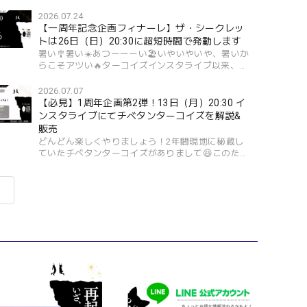
2026.07.24
【一周年記念企画フィナーレ】ザ・シークレッ
トは26日（日）20:30に超短時間で発動します
暑い🎐暑い☀️あつーーーい🏖️いやいやいや、暑いか
らこそアツい🔥ターコイズインスタライブ以来、少
し時間が空いてしまいました。ちょっと夏休みやら
何やらで私的に忙しくしておりまして。で、すでに
2026.07.07
復活通常運行...
【必見】1周年企画第2弾！13日（月）20:30 イ
ンスタライブにてチベタンターコイズを解説&
販売
どんどん楽しくやりましょう！2年間現地に秘蔵し
ていたチベタンターコイズがありまして😆このため
に取り寄せちゃいました。こういうものこそシャン
バラの真骨頂でしょう？ちょうどインスタのフォロ
ワーさんが規定...