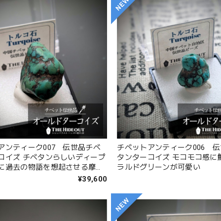
アンティーク007 伝世品チベ
チベットアンティーク006 
コイズ チベタンらしいディープ
タンターコイズ モコモコ感に
に過去の物語を想起させる摩耗
ラルドグリーンが可愛い
¥39,600