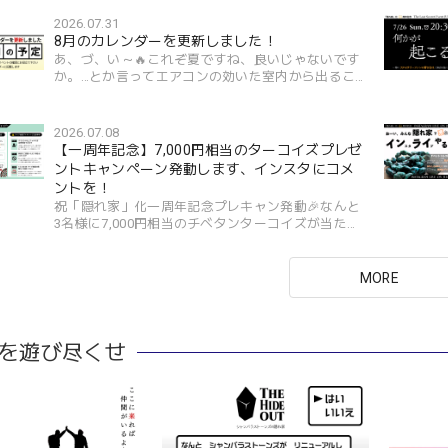
2026.07.31
8月のカレンダーを更新しました！
あ、づ、い～🔥これぞ夏ですね、良いじゃないです
か。…とか言ってエアコンの効いた室内から出るこ
とができず🤣というか皆様、危険な暑さですから
ね。くれぐれもご無理なさらぬよう。さてさて先月
は周年記念にて色...
2026.07.08
【一周年記念】7,000円相当のターコイズプレゼ
ントキャンペーン発動します、インスタにコメ
ントを！
祝「隠れ家」化一周年記念プレキャン発動🎉なんと
3名様に7,000円相当のチベタンターコイズが当た
る！ルーレット抽選はインライで生配信しちゃいま
す。応募用インスタ投稿は9日（木）12:00です応募
手順は簡単3ステ...
MORE
を遊び尽くせ