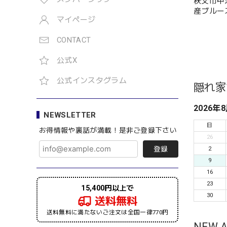
秩父市中
産ブルー
マイページ
ラウンド
ル
CONTACT
公式X
公式インスタグラム
隠れ家
2026年
NEWSLETTER
日
お得情報や裏話が満載！是非ご登録下さい
26
登録
2
9
16
23
15,400円以上で
30
送料無料
送料無料に満たないご注文は全国一律770円
NEW A