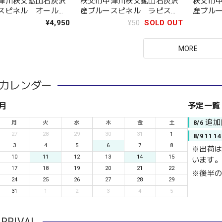
津川秩父鉱山石灰沢
秩父市中津川秩父鉱山石灰沢
秩父市
スピネル オールア
産ブルースピネル ラピスで
産ブル
・ザ・ブルースピネ
すか？と問いたいほどにブル
紋様か
¥4,950
¥50
SOLD OUT
ーの面積が広い
美
MORE
カレンダー
8月
予定一覧
追加
8/6
月
火
水
木
金
土
27
28
29
30
31
1
8/9 11 14
3
4
5
6
7
8
※出荷は
10
11
12
13
14
15
います
17
18
19
20
21
22
※後半
24
25
26
27
28
29
31
1
2
3
4
5
RRIVAL