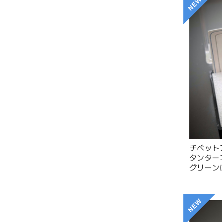
チベット
タンター
グリーン
の形跡