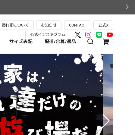
隠れ家について
お知らせ
CONTACT
公式X
公式インスタグラム
サイズ表記
配送/合算/返品